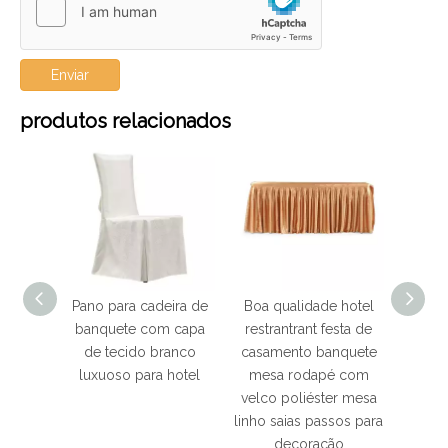
Enviar
produtos relacionados
no para cadeira de
Boa qualidade hotel
Boa qualidade hote
nquete com capa
restrantrant festa de
restaurante banquet
e tecido branco
casamento banquete
de casamento
uxuoso para hotel
mesa rodapé com
suprimentos elasta
velco poliéster mesa
tecido lycra fantasi
linho saias passos para
cadeira capa univers
decoração
estiramento elástic