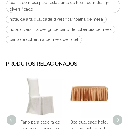
toalha de mesa para restaurante de hotel com design
diversificado
hotel de alta qualidade diversificar toalha de mesa
hotel diversifica design de pano de cobertura de mesa
pano de cobertura de mesa de hotel
PRODUTOS RELACIONADOS
ara cadeira de
Boa qualidade hotel
Boa qualidade hotel
ete com capa
restrantrant festa de
restaurante banquete