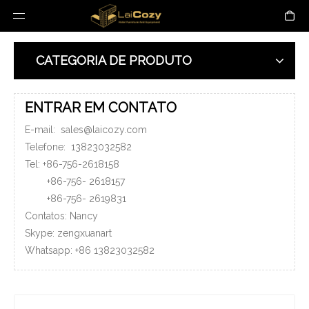
CATEGORIA DE PRODUTO
ENTRAR EM CONTATO
E-mail:
sales@laicozy.com
Telefone:
13823032582
Tel: +86-756-2618158
+86-756-
2618157
+86-756-
2619831
Contatos: Nancy
Skype: zengxuanart
Whatsapp:
+86
13823032582