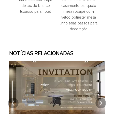
ecido branco
casamento banquete
de casamento
so para hotel
mesa rodapé com
suprimentos elastano
velco poliéster mesa
tecido lycra fantasia
linho saias passos para
cadeira capa universal
decoração
estiramento elástico
capa de cadeira
NOTÍCIAS RELACIONADAS