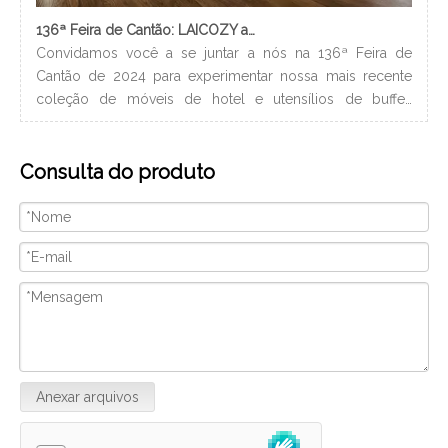
136ª Feira de Cantão: LAICOZY apresenta o futuro dos móveis para hotéis e utensílios de buffet
Convidamos você a se juntar a nós na 136ª Feira de
Os 
Cantão de 2024 para experimentar nossa mais recente
nec
coleção de móveis de hotel e utensílios de buffet.
lev
Estamos ansiosos para nos conectar com profissionais da
ban
indústria, construir novos relacionamentos e compartilhar
hig
Consulta do produto
nossa paixão por artesanato de qualidade e design
xam
inovador. Nós vamos
Anexar arquivos