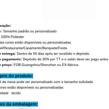
icação:
: Tamanho padrão ou personalizado
: 100% Poliéster
tas cores estão disponíveis ou personalizadas
tel/Restaurante/Casamento/Banquete/Festa
e entrega:
Dentro de 50 dias após ter recebido o depósito.
e pagamento:
Depósito de 30% por TT e o saldo deve ser pago antes
e preço:
FOB Guangzhou/Shenzhen ou EX-fábrica.
gem do produto:
 da mesa pode ser personalizado com o tamanho solicitado
ores estão disponíveis ou personalizadas
lidade tecido
hes da embalagem: