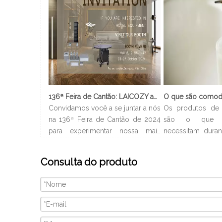
136ª Feira de Cantão: LAICOZY apresenta o futuro dos móveis para hotéis e utensílios de buffet
Convidamos você a se juntar a nós
Os produtos de 
na 136ª Feira de Cantão de 2024
são o que 
para experimentar nossa mais
necessitam duran
recente coleção de móveis de
no hotel. Gera
hotel e utensílios de buffet.
nome do hotel
Consulta do produto
Estamos ansiosos para nos
encontrá-los 
conectar com profissionais da
Dependendo do t
indústria, construir novos
os produtos de 
relacionamentos e compartilhar
são diferentes 
nossa paixão por artesanato de
pequenos xampu, 