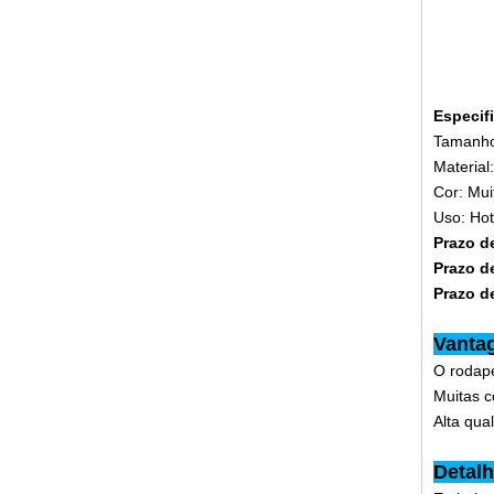
Especif
Tamanho
Material
Cor: Mui
Uso: Ho
Prazo d
Prazo d
Prazo d
Vanta
O rodapé
Muitas c
Alta qua
Detal