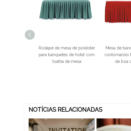
eira de banquete
Rodapé de mesa de poliéster
Mesa de banq
design especial
para banquetes de hotel com
contornando 
tecido colorido
toalha de mesa
de boa 
nte ou casamento
NOTÍCIAS RELACIONADAS