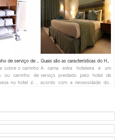
O que é o carrinho de serviço de limpeza?
Quais são as características do Hotel Cama Extra?
ar sobre o carrinho
A cama extra hoteleira é um
 ou carrinho de
serviço prestado pelo hotel de
peza no hotel 1) O
acordo com a necessidade dos
o de empregada? O
clientes. Os hotéis podem
mpregada doméstica
organizar a cama com
o que serve para
flexibilidade e resolver problemas
s os suprimentos
de acomodação dos clientes. E
aos hóspedes de
este artigo apresentará os tipos e
número de quartos
procedimentos de camas extras
exigidos pelo
em hotéis.