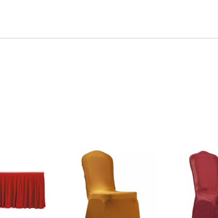
qualidade e design inovador.
departament
efetivamente p