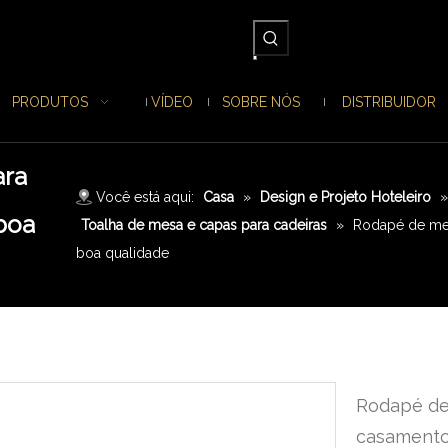
PRODUTOS
VÍDEO
SOBRE NÓS
DISTRIBUIDOR
ara
Você está aqui:
Casa
»
Design e Projeto Hoteleiro
boa
Toalha de mesa e capas para cadeiras
»
Rodapé de mes
boa qualidade
Rodapé de
casamento