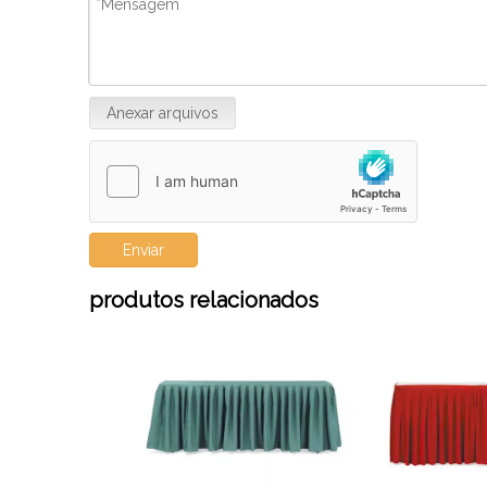
qualidade e design inovador. Nós
gel de banho, etc.
vamos
Anexar arquivos
Enviar
produtos relacionados