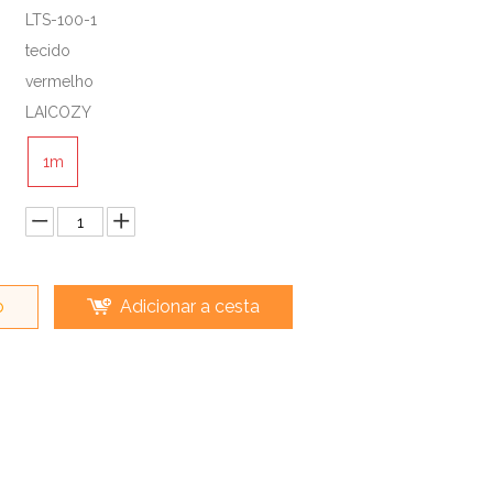
LTS-100-1
tecido
vermelho
LAICOZY
1m
o
Adicionar a cesta