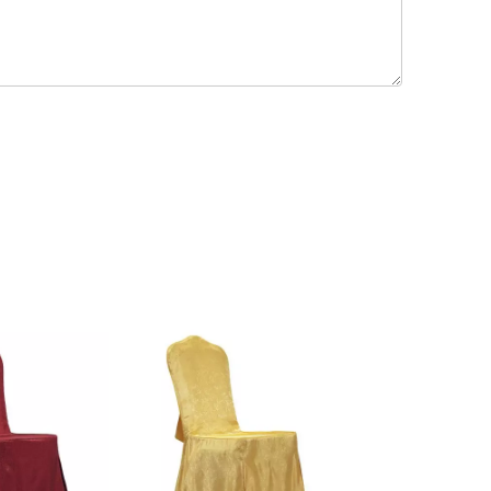
o de limpeza em
or