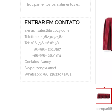
Equipamentos para alimentos e bebidas
ENTRAR EM CONTATO
E-mail:
sales@laicozy.com
Telefone:
13823032582
Tel: +86-756-2618158
+86-756-
2618157
+86-756-
2619831
Contatos: Nancy
Skype: zengxuanart
Whatsapp:
+86
13823032582
compartil