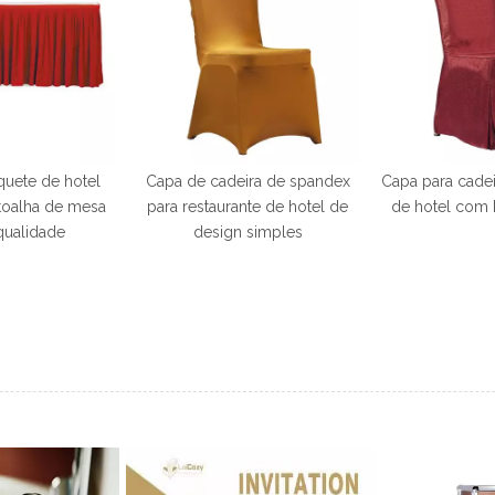
uete de hotel
Capa de cadeira de spandex
Capa para cade
toalha de mesa
para restaurante de hotel de
de hotel com 
qualidade
design simples