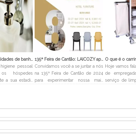
O que são comodidades de banheiro?
135ª Feira de Cantão: LAICOZY apresenta o futuro dos móveis para hotéis e utensílios de buffet
higiene pessoal
Convidamos você a se juntar a nós
Hoje vamos fal
os hóspedes
na 135ª Feira de Cantão de 2024
de empregada
te a sua estadia
para experimentar nossa mais
serviço de lim
lmente levam o
recente coleção de móveis de
que é carrinh
 e você pode
hotel e utensílios de buffet.
carrinho de e
no banheiro.
Estamos ansiosos para nos
é um carrinh
ipo de quarto,
conectar com profissionais da
estocar todo
higiene pessoal
indústria, construir novos
necessários 
e podem incluir
relacionamentos e compartilhar
acordo com o 
loção corporal,
nossa paixão por artesanato de
alocados 