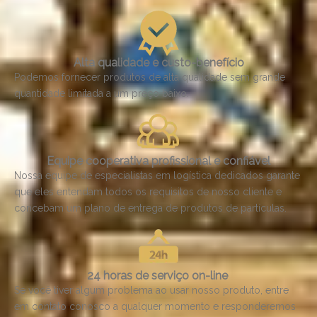
Alta qualidade e custo-benefício
Podemos fornecer produtos de alta qualidade sem grande
quantidade limitada a um preço baixo.
Equipe cooperativa profissional e confiável
Nossa equipe de especialistas em logística dedicados garante
que eles entendam todos os requisitos de nosso cliente e
concebam um plano de entrega de produtos de partículas.
24 horas de serviço on-line
Se você tiver algum problema ao usar nosso produto, entre
em contato conosco a qualquer
momento e responderemos