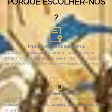
PORQUE ESCOLHER-NOS
Cozinha e Lavandaria e outros
?
equipamentos
consulte Mais informação
Mais de 15 anos de experiência
A LAICOZY cresceu para se tornar um dos precursores no
fornecimento de seus serviços para a indústria HORECA como
um ponto de contato para suas necessidades completas de
HORECA.
Projetos hoteleiros De A a Z
A LAICOZY através do seu escritório comercial fornece
soluções completas para quaisquer projetos hoteleiros novos
ou existentes