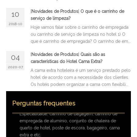
[
Novidades de Produtos
]
O que é o carrinho de
10
serviço de limpeza?
2018-10
Hoje vamos falar sobre o carrinho de empregada
Você tem uma garantia para seus produtos?
ou carrinho de serviço de limpeza no hotel 1) O
que é carrinho de empregada? O carrinho de em...
Temos garantia de 12 meses para todos os nossos
produtos contra erros de fabricação.
[
Novidades de Produtos
]
Quais são as
04
Quais são os seus principais produtos?
características do Hotel Cama Extra?
Os equipamentos hoteleiros são os principais
2020-07
A cama extra hoteleira é um serviço prestado pelo
produtos da nossa empresa. Podemos fornecer os
hotel de acordo com a necessidade dos clientes.
mais recentes designs ou desenhos personalizados.
Os hotéis podem organizar a cama com flexibili...
Especialidade: Carrinho de bagagem, carrinho de
empregada de alumínio, conjunto de chaleira de
quarto de hotel, poste de escora, bagageiro, cama
Perguntas frequentes
extra e etc.
Venda imperdível: carrinho de bagagem #304 grau
s/s, poste de escora, itens de hospitalidade de
limpeza, chaleira e bandeja de aço inoxidável #304,
itens de quarto etc.