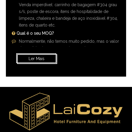
Qual é o seu MOQ?
Normalmente, não temos muito pedido, mas o valor
do pedido deve ser superior a usd5000 com
equipamentos mistos de hotel.
Para mais produtos, entre em contato on-line tm, ou
consulta para citar, informaremos o volume do
pedido juntos para você.
Gostaria de comprar uma peça, é possível?
Ler Mais
Claro!Nós fornecemos um para uso de amostra ou
identificação de qualidade.E cobraremos 2 vezes
como taxa de amostra.
Quando o comprador fizer um pedido em massa
para nós, devolveremos a taxa extra da amostra ao
comprador.
Se for para uso pessoal, podemos fazer o pedido
do varejista, mas os termos de preço devem ser ex-
works.
podemos providenciar a entrega por caminhão ou