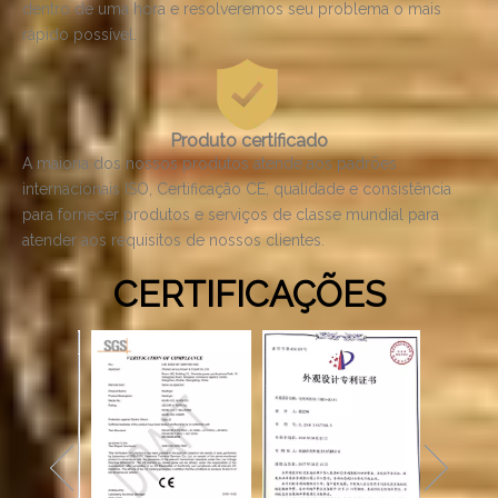
dentro de uma hora e resolveremos seu problema o mais
rápido possível.
Produto certificado
A maioria dos nossos produtos atende aos padrões
internacionais ISO, Certificação CE, qualidade e consistência
para fornecer produtos e serviços de classe mundial para
atender aos requisitos de nossos clientes.
CERTIFICAÇÕES