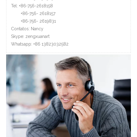
Tel: +86-756-2618158
+86-756-
2618157
+86-756-
2619831
Contatos: Nancy
Skype: zengxuanart
Whatsapp:
+86
13823032582