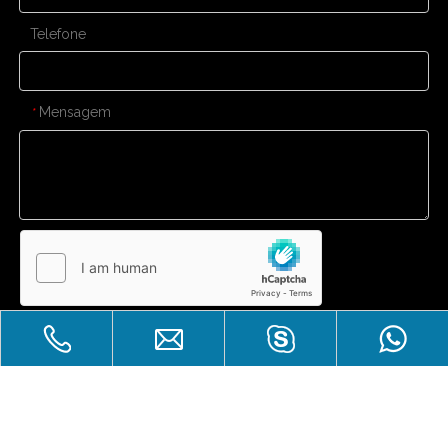
Telefone
Mensagem
*
Enviar
Venda imperdível
Direitos autorais
Zhuhai Laicozy Import&Export CO.,
