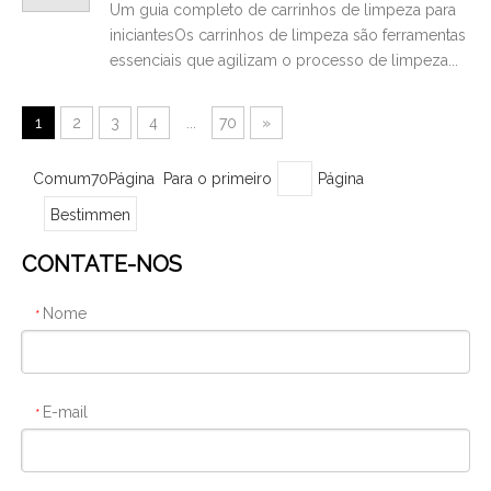
Um guia completo de carrinhos de limpeza para
iniciantesOs carrinhos de limpeza são ferramentas
essenciais que agilizam o processo de limpeza...
1
2
3
4
...
70
»
Comum70Página Para o primeiro
Página
Bestimmen
CONTATE-NOS
Nome
*
E-mail
*