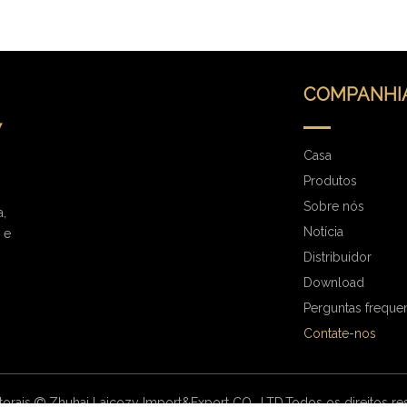
COMPANHI
Casa
Produtos
Sobre nós
a,
Notícia
 e
Distribuidor
Download
Perguntas freque
Contate-nos
torais
Zhuhai Laicozy Import&Export CO., LTD.Todos os direitos r
