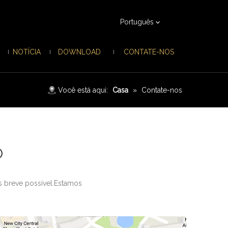
Português
NOTÍCIA
DOWNLOAD
CONTATE-NOS
Você está aqui:
Casa
»
Contate-nos
O
s breve possível.Estamos