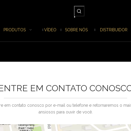
PRODUTOS
VÍDEO
SOBRE NÓS
DISTRIBUIDOR
ENTRE EM CONTATO CONOSC
re em contato conosco por e-mail ou telefone e retornaremos o mai
ansiosos para ouvir de você.