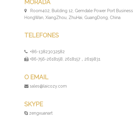
MORADA
Room402, Building 12, Gemdale Power Port Business 

HongWan, XiangZhou, ZhuHai, GuangDong, China
TELEFONES
+86-13823032582

+86-756-2618158, 2618157，2619831

O EMAIL
sales@laicozy.com

SKYPE
zengxuanart
