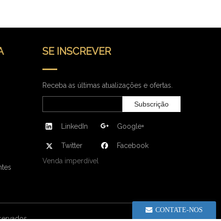
A
SE INSCREVER
Receba as últimas atualizações e ofertas.
Subscrição
LinkedIn
Google+
Twitter
Facebook
Venda imperdível
ntes
CONTATE-NOS
eservados.