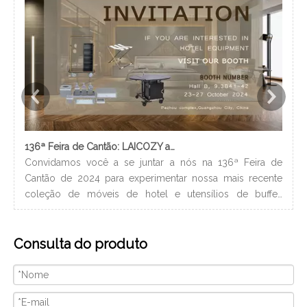
136ª Feira de Cantão: LAICOZY apresenta o futuro dos móveis para hotéis e utensílios de buffet
Convidamos você a se juntar a nós na 136ª Feira de
Os 
Cantão de 2024 para experimentar nossa mais recente
nec
coleção de móveis de hotel e utensílios de buffet.
lev
Estamos ansiosos para nos conectar com profissionais da
ban
indústria, construir novos relacionamentos e compartilhar
hig
Consulta do produto
nossa paixão por artesanato de qualidade e design
xam
inovador. Nós vamos