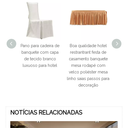
a cadeira de
Boa qualidade hotel
Boa qualidade hotel
e com capa
restrantrant festa de
restaurante banquete
ido branco
casamento banquete
de casamento
 para hotel
mesa rodapé com
suprimentos elastano
velco poliéster mesa
tecido lycra fantasia
linho saias passos para
cadeira capa universal
decoração
estiramento elástico
capa de cadeira
NOTÍCIAS RELACIONADAS