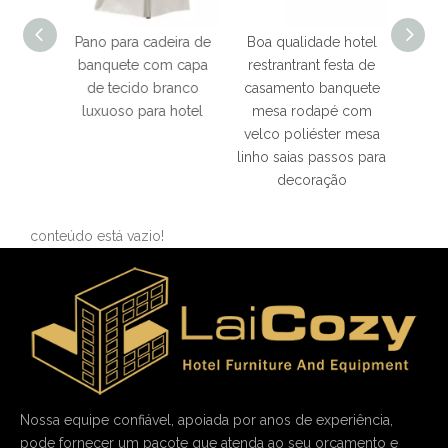
sa de
Pano para cadeira de
Boa qualidade hotel
Boa q
esta de
banquete com capa
restrantrant festa de
resta
hotel
de tecido branco
casamento banquete
de
dade
luxuoso para hotel
mesa rodapé com
supri
velco poliéster mesa
tecid
linho saias passos para
cadeir
decoração
estir
cap
conteúdo está vazio!
Nossa equipe confiável, apoiada por anos de experiência,
pode fornecer um pacote que atenda ao seu orçamento e