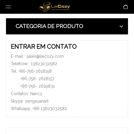
CATEGORIA DE PRODUTO
ENTRAR EM CONTATO
E-mail:
sales@laicozy.com
Telefone:
13823032582
Tel: +86-756-2618158
+86-756-
2618157
+86-756-
2619831
Contatos: Nancy
Skype: zengxuanart
Whatsapp:
+86
13823032582