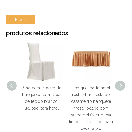
Enviar
produtos relacionados
sa de
Pano para cadeira de
Boa qualidade hotel
Boa q
esta de
banquete com capa
restrantrant festa de
resta
hotel
de tecido branco
casamento banquete
de
dade
luxuoso para hotel
mesa rodapé com
supri
velco poliéster mesa
tecid
linho saias passos para
cadeir
decoração
estir