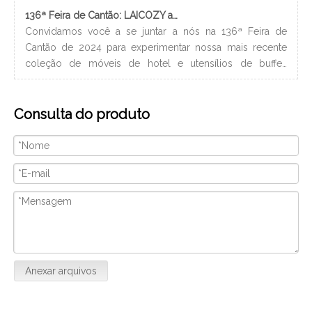
136ª Feira de Cantão: LAICOZY apresenta o futuro dos móveis para hotéis e utensílios de buffet
Convidamos você a se juntar a nós na 136ª Feira de
Os 
Cantão de 2024 para experimentar nossa mais recente
nec
coleção de móveis de hotel e utensílios de buffet.
lev
Estamos ansiosos para nos conectar com profissionais da
ban
indústria, construir novos relacionamentos e compartilhar
hig
Consulta do produto
nossa paixão por artesanato de qualidade e design
xam
inovador. Nós vamos
Anexar arquivos