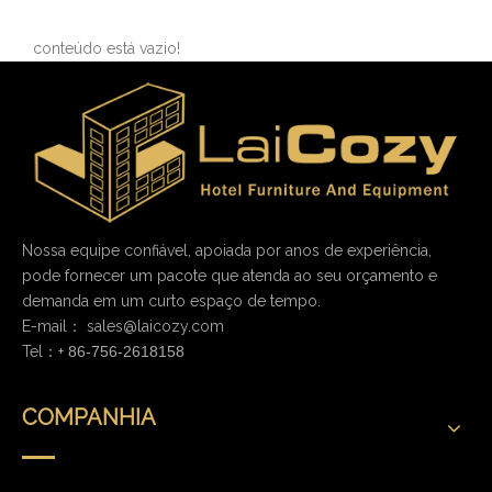
cap
conteúdo está vazio!
Nossa equipe confiável, apoiada por anos de experiência,
pode fornecer um pacote que atenda ao seu orçamento e
demanda em um curto espaço de tempo.
E-mail：
sales@laicozy.com
Tel：+
86-756-2618158
COMPANHIA