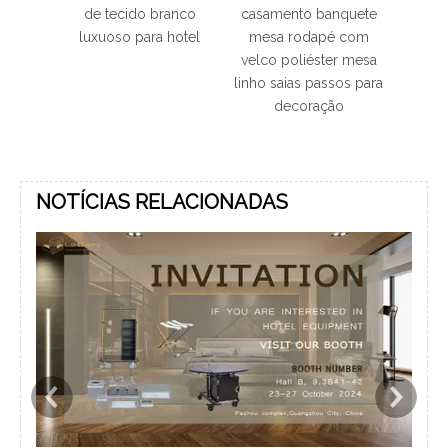
hotel
de tecido branco
casamento banquete
de
dade
luxuoso para hotel
mesa rodapé com
supri
velco poliéster mesa
tecid
linho saias passos para
cadeir
decoração
estir
cap
NOTÍCIAS RELACIONADAS