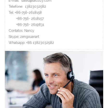
E-mail:
sales@laicozy.com
Telefone:
13823032582
Tel: +86-756-2618158
+86-756-
2618157
+86-756-
2619831
Contatos: Nancy
Skype: zengxuanart
Whatsapp:
+86
13823032582