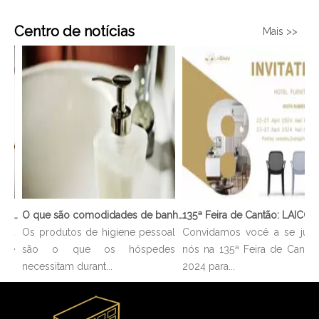
Centro de notícias
Mais >>
136ª Feira de Cantão: LAICOZY apresenta o futuro dos móveis para hotéis e utensílios de buffet
O que são comodidades de banheiro?
r a
Os produtos de higiene pessoal
Convidamos você a se junta
 de
são o que os hóspedes
nós na 135ª Feira de Cantão
necessitam durant...
2024 para...