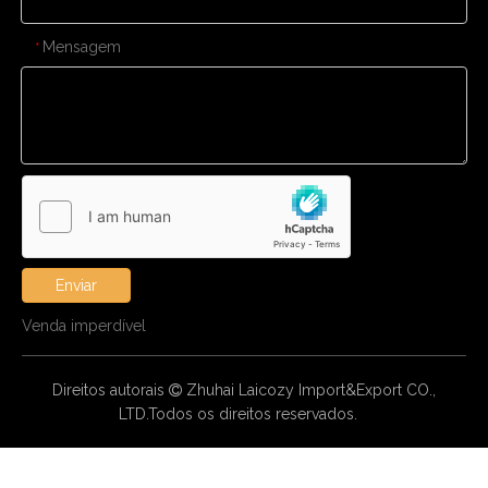
Mensagem
*
Enviar
Venda imperdível
Direitos autorais
Zhuhai Laicozy Import&Export CO.,

LTD.Todos os direitos reservados.