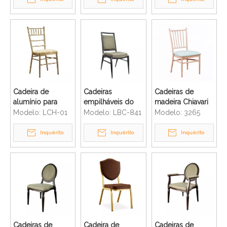
casamento
assento curvo
design de luxo
Cadeira de
Cadeiras
Cadeiras de
alumínio para
empilháveis ​​do
madeira Chiavari
banquetes de
casamento da
de Tiffany do
Modelo:
LCH-01
Modelo:
LBC-841
Modelo:
3265
hotel com pintura
parte traseira
quadro de
a óleo na cor
quadrada de
alumínio do
Inquérito
Inquérito
Inquérito
dourada
alumínio do
restaurante do
restaurante
hotel
comercial
Cadeiras de
Cadeira de
Cadeiras de