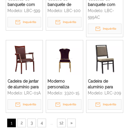
banquete com
banquete de
banquete com
acabamento em
alumínio com
estrutura de
Modelo:
LBC-599
Modelo:
LBC-100
Modelo:
LBC-
madeira, antigas e
pintura a óleo
alumínio com
599AC
modernas, com
dourada
novo design
Inquérito
Inquérito
encosto redondo
moderno para
Inquérito
hotel
Cadeira de jantar
Moderno
Cadeira de
de alumínio para
personaliza
alumínio para
banquetes com
cadeira de
banquetes de
Modelo:
LRC-01A
Modelo:
3320-15
Modelo:
LRC-209
braço
banquete
hotel Cadeira de
empilhável
restaurante de
Inquérito
Inquérito
Inquérito
confortável para
luxo moderno
casamento em
com almofada de
hotel
pé ajustável
1
2
3
4
...
12
»