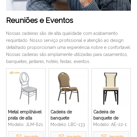
Reuniões e Eventos
Nossas cadeiras são de alta qualidade com acabamento
requintado. Nosso serviço profissional e atenção ao design
detalhado proporcionam uma experiência nobre e confortável.
Nossas cadeiras são amplamente utilizadas para casamentos,
banquetes, jantares, hotéis, festas, eventos.
Metal empilhável
Cadeira de
Cadeira de
prata de alta
banquete
banquete de
qualidade com
empilhável de
alumínio durável
Modelo:
JLM-621
Modelo:
LBC-133
Modelo:
AE-22-1
almofada cadeira
alumínio para
para restaurante
Chiavari de
restaurante com
de hotel de
Inquérito
Inquérito
Inquérito