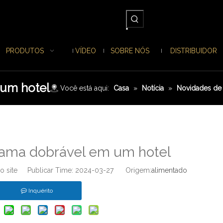
PRODUTOS
VÍDEO
SOBRE NÓS
DISTRIBUIDOR
um hotel
Você está aqui:
Casa
»
Notícia
»
Novidades de
ama dobrável em um hotel
o site Publicar Time: 2024-03-27 Origem:
alimentado
Inquérito