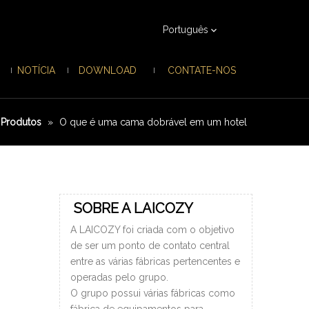
Português
NOTÍCIA
DOWNLOAD
CONTATE-NOS
 Produtos
»
O que é uma cama dobrável em um hotel
SOBRE A LAICOZY
A LAICOZY foi criada com o objetivo
de ser um ponto de contato central
entre as várias fábricas pertencentes e
operadas pelo grupo.
O grupo possui várias fábricas como