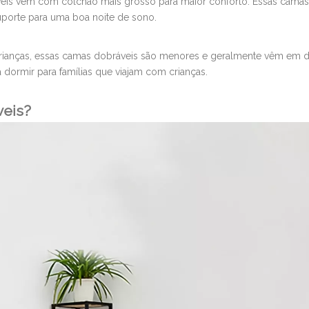
is ​​vêm com colchão mais grosso para maior conforto. Essas cam
uporte para uma boa noite de sono.
crianças, essas camas dobráveis ​​são menores e geralmente vêm em 
 dormir para famílias que viajam com crianças.
veis?