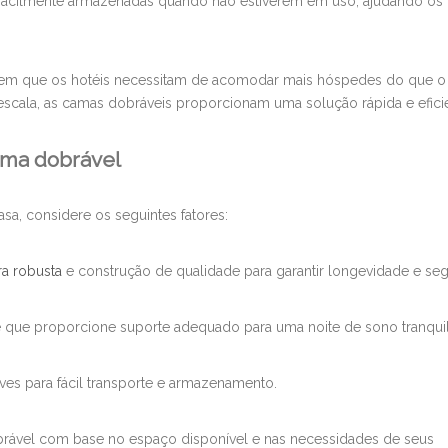
 facilmente armazenadas quando não estiverem em uso, ajudando os 
em que os hotéis necessitam de acomodar mais hóspedes do que o h
scala, as camas dobráveis ​​proporcionam uma solução rápida e efici
ama dobrável
sa, considere os seguintes fatores:
ra robusta
e construção de qualidade para garantir longevidade e se
 que proporcione suporte adequado para uma noite de sono tranquil
s para fácil transporte e armazenamento.
rável com base no espaço disponível e nas necessidades de seus