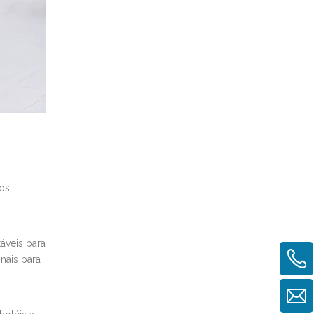
tos
eis ​​para
nais para