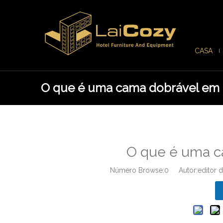
CASA
O que é uma cama dobrável em 
O que é uma c
Número Browse:
0
Autor:editor d