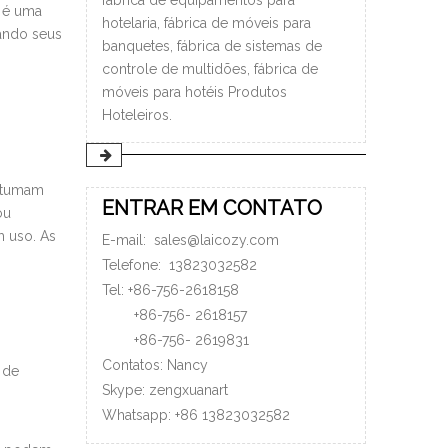
fábrica de equipamentos para
e é uma
hotelaria, fábrica de móveis para
rando seus
banquetes, fábrica de sistemas de
controle de multidões, fábrica de
móveis para hotéis Produtos
Hoteleiros.
ostumam
ENTRAR EM CONTATO
ou
 uso. As
E-mail:
sales@laicozy.com
Telefone:
13823032582
Tel: +86-756-2618158
+86-756-
2618157
+86-756-
2619831
Contatos: Nancy
 de
Skype: zengxuanart
Whatsapp:
+86
13823032582