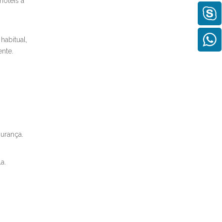
hotéis a
abitual,
ente.
gurança.
a.