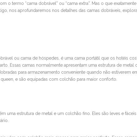
com o termo “cama dobrável” ou “cama extra”. Mas o que exatament
artigo, nos aprofundaremos nos detalhes das camas dobráveis, explo
ável ou cama de hóspedes, é uma cama portátil que os hotéis c
arto. Essas camas normalmente apresentam uma estrutura de metal 
 dobradas para armazenamento conveniente quando não estiverem em
a queen, e são equipadas com colchão para maior conforto.
m uma estrutura de metal e um colchão fino. Eles são leves e fáceis
ário.