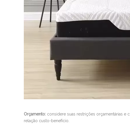
Orçamento:
considere suas restrições orçamentárias e
relação custo-benefício.