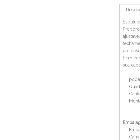
Descri
Estrutur
Proporci
ajustáve
fechame
um desem
bem como
sua cabe
pode 
Quadr
Cant
Mont
Embalag
Emba
Cama