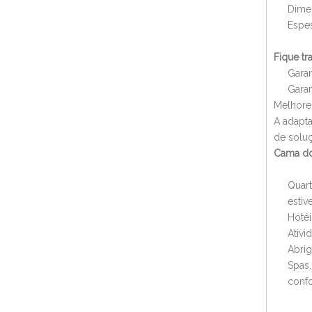
Dime
Espe
Fique tr
Garan
Garan
Melhore 
A adapta
de soluç
Cama do
Quart
estiv
Hotéi
Ativi
Abrig
Spas,
confo