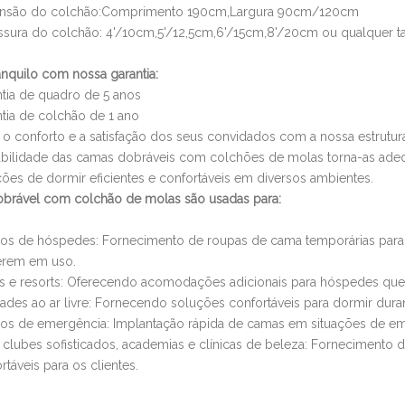
nsão do colchão:Comprimento 190cm,Largura 90cm/120cm
ssura do colchão: 4'/10cm,5'/12,5cm,6'/15cm,8'/20cm ou qualquer 
anquilo com nossa garantia:
tia de quadro de 5 anos
tia de colchão de 1 ano
o conforto e a satisfação dos seus convidados com a nossa estrutura
bilidade das camas dobráveis ​​com colchões de molas torna-as ade
ões de dormir eficientes e confortáveis ​​em diversos ambientes.
brável com colchão de molas são usadas para:
os de hóspedes: Fornecimento de roupas de cama temporárias para 
erem em uso.
s e resorts: Oferecendo acomodações adicionais para hóspedes que
dades ao ar livre: Fornecendo soluções confortáveis ​​para dormir dur
os de emergência: Implantação rápida de camas em situações de eme
 clubes sofisticados, academias e clínicas de beleza: Fornecimento 
rtáveis ​​para os clientes.