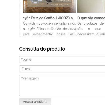
136ª Feira de Cantão: LAICOZY apresenta o futuro dos móveis para hotéis e utensílios de buffet
Convidamos você a se juntar a nós
Os produtos de 
na 136ª Feira de Cantão de 2024
são o que 
para experimentar nossa mais
necessitam duran
recente coleção de móveis de
no hotel. Gera
hotel e utensílios de buffet.
nome do hotel
Consulta do produto
Estamos ansiosos para nos
encontrá-los 
conectar com profissionais da
Dependendo do t
indústria, construir novos
os produtos de 
relacionamentos e compartilhar
são diferentes 
nossa paixão por artesanato de
pequenos xampu, 
qualidade e design inovador. Nós
gel de banho, etc.
vamos
Anexar arquivos