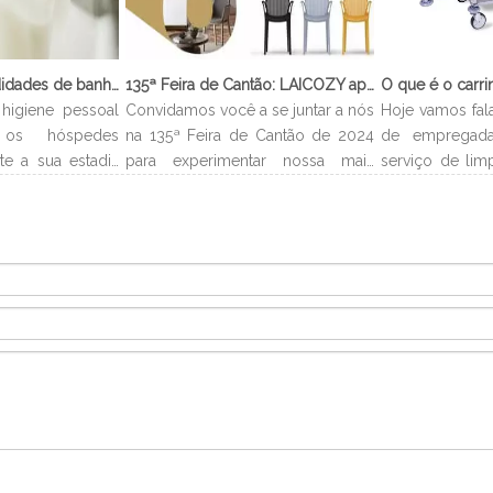
O que são comodidades de banheiro?
135ª Feira de Cantão: LAICOZY apresenta o futuro dos móveis para hotéis e utensílios de buffet
higiene pessoal
Convidamos você a se juntar a nós
Hoje vamos fal
os hóspedes
na 135ª Feira de Cantão de 2024
de empregada
te a sua estadia
para experimentar nossa mais
serviço de lim
lmente levam o
recente coleção de móveis de
que é carrinh
 e você pode
hotel e utensílios de buffet.
carrinho de e
no banheiro.
Estamos ansiosos para nos
é um carrinh
ipo de quarto,
conectar com profissionais da
estocar todo
higiene pessoal
indústria, construir novos
necessários 
e podem incluir
relacionamentos e compartilhar
acordo com o 
loção corporal,
nossa paixão por artesanato de
alocados 
qualidade e design inovador.
departament
efetivamente p