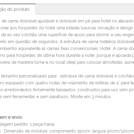
ção do produto
a de cama dobrável ajustável e dobrável em pé para hotel no atacad
onar aos hóspedes do hotel uma estadia luxuosa, inovação e design 
l dá ao seu colchão uma superfície de apoio para dormir, e seu enge
nto em questão de segundos. A estrutura de cama metálica dobrável 
penho equivalente às camas fixas convencionais. Hotel A cama dobr
 para hóspedes de última hora durante a noite, porque é apoiada p
ceira de madeira torna-a no local ideal para colocar almofadas, a
tamanho personalizado para estrutura de cama dobrável e colchão S
o equipado com quatro rodas de rolamento de esferas de 4' para fac
os arredondados firmemente baseados, construídos para uso sem p
e sem ferramentas e sem parafusos. Monte em 3 minutos.
em e envio:
lagem padrão: 1 peça/caixa;
 Dimensão da moldura: comprimento 190cm, largura 90cm/120cm