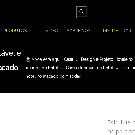
PRODUTOS
VÍDEO
SOBRE NÓS
DISTRIBUIDOR
tável e
Você está aqui:
Casa
»
Design e Projeto Hoteleiro
tacado
quartos de hotel
»
Cama dobrável de hotel
»
Estrutu
hotel no atacado com rodas
Estrutura 
pé para h