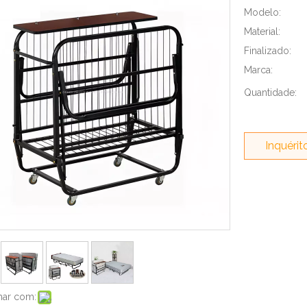
Modelo:
Material:
Finalizado:
Marca:
Quantidade:
Inquérit
har com: