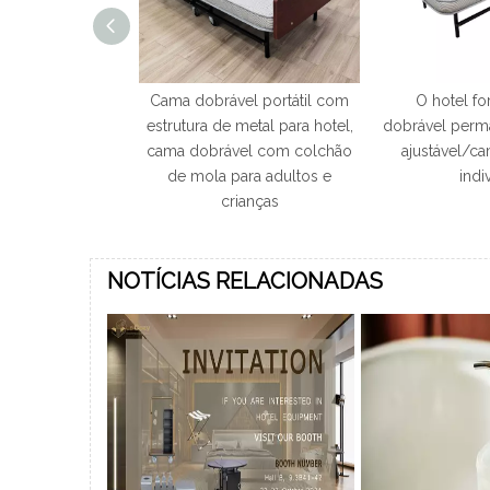
cal dobrável
Cama dobrável portátil com
O hotel f
do hotel com 8'
estrutura de metal para hotel,
dobrável perm
o de mola
cama dobrável com colchão
ajustável/ca
de mola para adultos e
indi
crianças
NOTÍCIAS RELACIONADAS