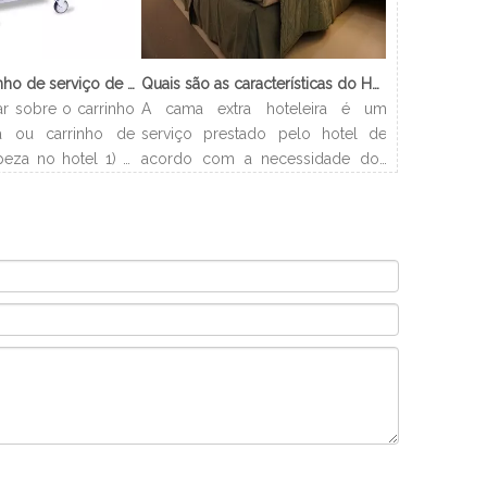
O que é o carrinho de serviço de limpeza?
Quais são as características do Hotel Cama Extra?
ar sobre o carrinho
A cama extra hoteleira é um
 ou carrinho de
serviço prestado pelo hotel de
peza no hotel 1) O
acordo com a necessidade dos
o de empregada? O
clientes. Os hotéis podem
mpregada doméstica
organizar a cama com
o que serve para
flexibilidade e resolver problemas
s os suprimentos
de acomodação dos clientes. E
aos hóspedes de
este artigo apresentará os tipos e
número de quartos
procedimentos de camas extras
exigidos pelo
em hotéis.
o de limpeza em
or