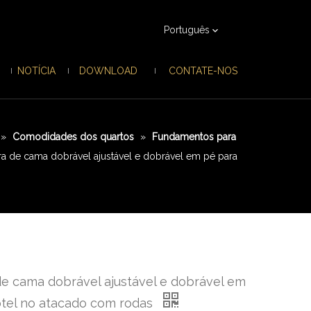
Português
NOTÍCIA
DOWNLOAD
CONTATE-NOS
»
Comodidades dos quartos
»
Fundamentos para
ra de cama dobrável ajustável e dobrável em pé para
de cama dobrável ajustável e dobrável em
otel no atacado com rodas