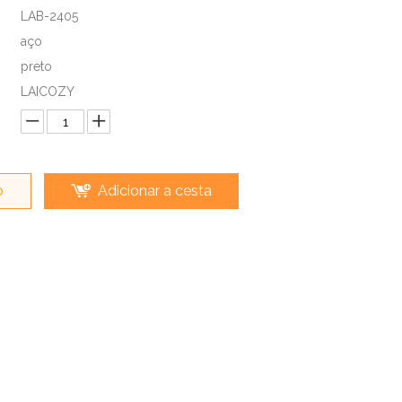
LAB-2405
aço
preto
LAICOZY
o
Adicionar a cesta