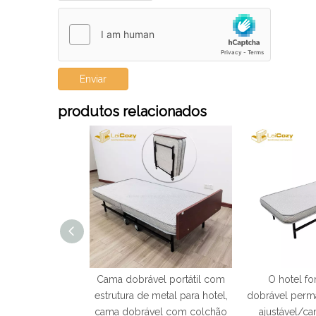
Enviar
produtos relacionados
cal dobrável
Cama dobrável portátil com
O hotel f
do hotel com 8'
estrutura de metal para hotel,
dobrável perm
o de mola
cama dobrável com colchão
ajustável/ca