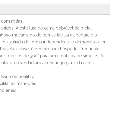
o com rodas
unidos. A estrutura de cama dobrável de metal
nhoso mecanismo de pernas facilita a abertura e o
foi avaliada de forma independente e demonstrou ter
ável ajustável é perfeita para hóspedes frequentes,
or rodízios de 360° para uma mobilidade simples. A
umentando o verdadeiro aconchego geral da cama
erta de polifibra
ilitar as manobras
roblemas