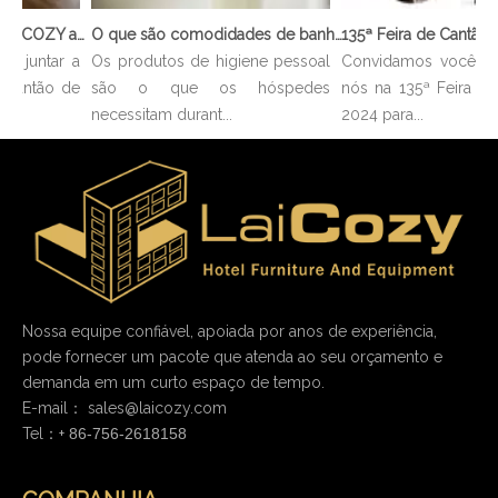
136ª Feira de Cantão: LAICOZY apresenta o futuro dos móveis para hotéis e utensílios de buffet
O que são comodidades de banheiro?
 juntar a
Os produtos de higiene pessoal
Convidamos você a se
Cantão de
são o que os hóspedes
nós na 135ª Feira de
necessitam durant...
2024 para...
Nossa equipe confiável, apoiada por anos de experiência,
pode fornecer um pacote que atenda ao seu orçamento e
demanda em um curto espaço de tempo.
E-mail：
sales@laicozy.com
Tel：+
86-756-2618158