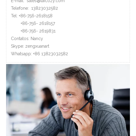
E-mail:
sales@laicozy.com
Telefone:
13823032582
Tel: +86-756-2618158
+86-756-
2618157
+86-756-
2619831
Contatos: Nancy
Skype: zengxuanart
Whatsapp:
+86
13823032582