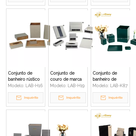
Conjunto de
Conjunto de
Conjunto de
banheiro rústico
couro de marca
banheiro de
de bambu para
de fornecedores
resina
Modelo:
LAB-H16
Modelo:
LAB-H19
Modelo:
LAB-K87
quarto de hotel
de comodidades
personalizado
de hospitalidade
para quarto de
Inquérito
Inquérito
Inquérito
personalizadas
hotel elegante