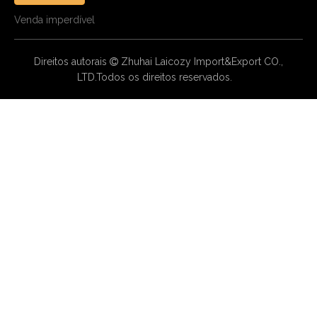
Venda imperdível
Direitos autorais
Zhuhai Laicozy Import&Export CO.,

LTD.Todos os direitos reservados.