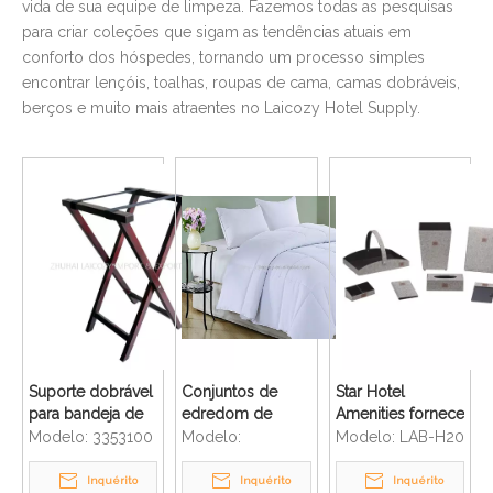
vida de sua equipe de limpeza. Fazemos todas as pesquisas
para criar coleções que sigam as tendências atuais em
conforto dos hóspedes, tornando um processo simples
encontrar lençóis, toalhas, roupas de cama, camas dobráveis,
berços e muito mais atraentes no Laicozy Hotel Supply.
Suporte dobrável
Conjuntos de
Star Hotel
para bandeja de
edredom de
Amenities fornece
serviço de
microfibra para
conjunto de
Modelo:
3353100
Modelo:
Modelo:
LAB-H20
alimentação para
roupa de cama
acessórios de
restaurante
de hotel
couro para mesa
Inquérito
Inquérito
Inquérito