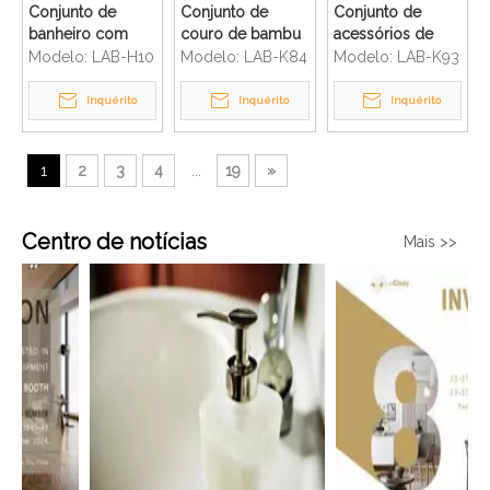
Conjunto de
Conjunto de
Conjunto de
banheiro com
couro de bambu
acessórios de
caixa de tecido
personalizado
madeira
Modelo:
LAB-H10
Modelo:
LAB-K84
Modelo:
LAB-K93
para lixo de hotel
para quarto do
personalizados
de luxo
Hilton Hotel
para quartos de
Inquérito
Inquérito
Inquérito
hóspedes de
design de moda
1
2
3
4
...
19
»
Centro de notícias
Mais >>