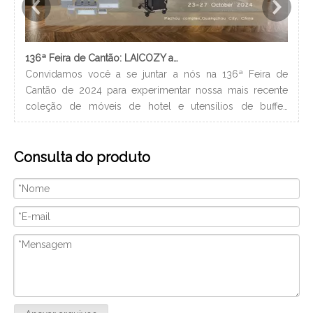
136ª Feira de Cantão: LAICOZY apresenta o futuro dos móveis para hotéis e utensílios de buffet
Convidamos você a se juntar a nós na 136ª Feira de
Os 
Cantão de 2024 para experimentar nossa mais recente
nec
coleção de móveis de hotel e utensílios de buffet.
lev
Estamos ansiosos para nos conectar com profissionais da
ban
indústria, construir novos relacionamentos e compartilhar
hig
Consulta do produto
nossa paixão por artesanato de qualidade e design
xam
inovador. Nós vamos