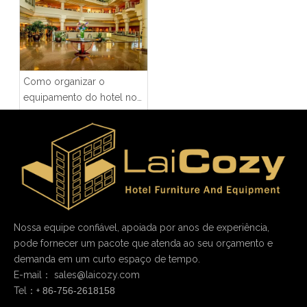
Como organizar o
equipamento do hotel no
lobby?
Nossa equipe confiável, apoiada por anos de experiência,
pode fornecer um pacote que atenda ao seu orçamento e
demanda em um curto espaço de tempo.
E-mail：
sales@laicozy.com
Tel：+
86-756-2618158