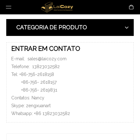
CATEGORIA DE PRODUTO
ENTRAR EM CONTATO
E-mail:
sales@laicozy.com
Telefone:
13823032582
Tel: +86-756-2618158
+86-756-
2618157
+86-756-
2619831
Contatos: Nancy
Skype: zengxuanart
Whatsapp:
+86
13823032582