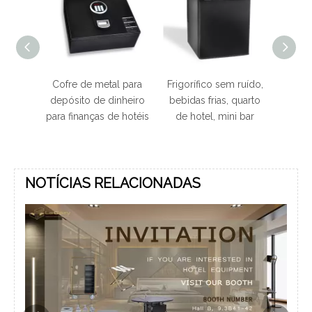
rica
Cofre de metal para
Frigorífico sem ruído,
Carro
o para
depósito de dinheiro
bebidas frias, quarto
madei
ista
para finanças de hotéis
de hotel, mini bar
limp
NOTÍCIAS RELACIONADAS