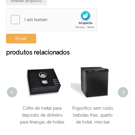
Anexar arquivos
Enviar
produtos relacionados
rica
Cofre de metal para
Frigorífico sem ruído,
Carro
o para
depósito de dinheiro
bebidas frias, quarto
madei
ista
para finanças de hotéis
de hotel, mini bar
limp