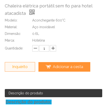
Chaleira elétrica portátil sem fio para hotel
atacadista
Modelo:
Aconchegante 600°C
Material:
Aço inoxidável
Dimensão:
0.6L
Marca:
Hotelina
Quantidade:
Inquérito
Adicionar a cesta
Descrição do produto
Descrição do produto: