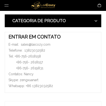
CATEGORIA DE PRODUTO
ENTRAR EM CONTATO
E-mail:
sales@laicozy.com
Telefone:
13823032582
Tel: +86-756-2618158
+86-756-
2618157
+86-756-
2619831
Contatos: Nancy
Skype: zengxuanart
Whatsapp:
+86
13823032582