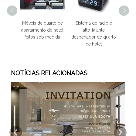
de
Móveis de quarto de
Sistema de rádio e
para
apartamento de hotel
alto-falante
spedes
feitos sob medida
despertador de quarto
 de
de hotel
s
NOTÍCIAS RELACIONADAS