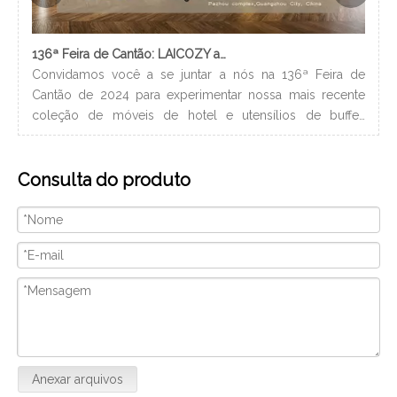
136ª Feira de Cantão: LAICOZY apresenta o futuro dos móveis para hotéis e utensílios de buffet
Convidamos você a se juntar a nós na 136ª Feira de
Os 
Cantão de 2024 para experimentar nossa mais recente
nec
coleção de móveis de hotel e utensílios de buffet.
lev
Estamos ansiosos para nos conectar com profissionais da
ban
indústria, construir novos relacionamentos e compartilhar
hig
Consulta do produto
nossa paixão por artesanato de qualidade e design
xam
inovador. Nós vamos
Anexar arquivos