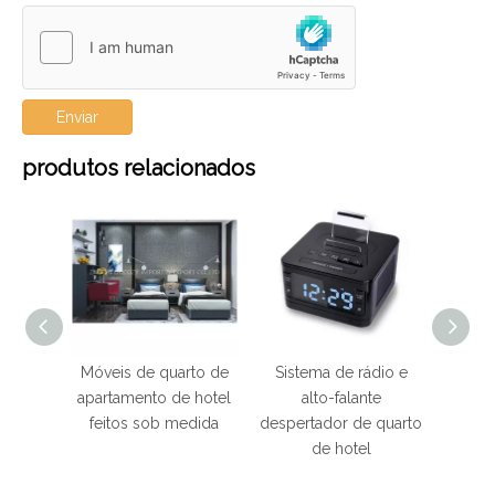
Enviar
produtos relacionados
de
Móveis de quarto de
Sistema de rádio e
para
apartamento de hotel
alto-falante
spedes
feitos sob medida
despertador de quarto
 de
de hotel
s