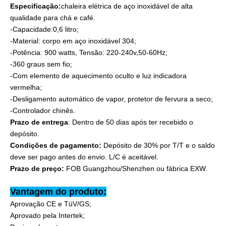
Especificação:
chaleira elétrica de aço inoxidável de alta
qualidade para chá e café.
-Capacidade:0,6 litro;
-Material: corpo em aço inoxidável 304;
-Potência: 900 watts, Tensão: 220-240v,50-60Hz;
-360 graus sem fio;
-Com elemento de aquecimento oculto e luz indicadora
vermelha;
-Desligamento automático de vapor, protetor de fervura a seco;
-Controlador chinês.
Prazo de entrega
: Dentro de 50 dias após ter recebido o
depósito.
Condições de pagamento:
Depósito de 30% por T/T e o saldo
deve ser pago antes do envio. L/C é aceitável.
Prazo de preço:
FOB Guangzhou/Shenzhen ou fábrica EXW.
Vantagem do produto:
Aprovação CE e TüV/GS;
Aprovado pela Intertek;