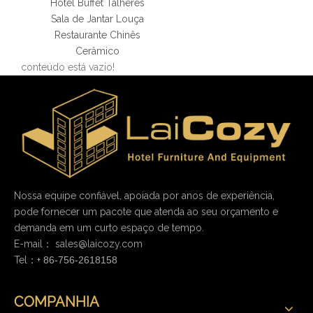
Hotel Buffet Talheres
Sala de Jantar Louça
Restaurante Chinês
Cerâmico
conteúdo está vazio!
Nossa equipe confiável, apoiada por anos de experiência,
pode fornecer um pacote que atenda ao seu orçamento e
demanda em um curto espaço de tempo.
E-mail：
sales@laicozy.com
Tel：+
86-756-2618158
COMPANHIA