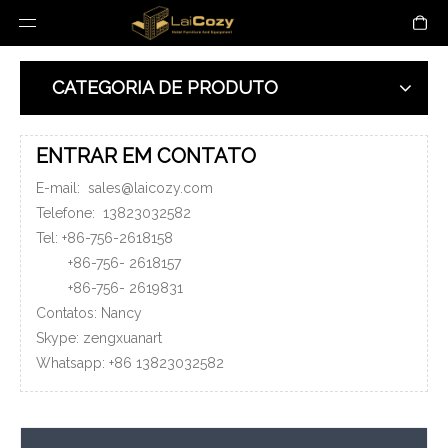
CATEGORIA DE PRODUTO
ENTRAR EM CONTATO
E-mail:
sales@laicozy.com
Telefone:
13823032582
Tel: +86-756-2618158
+86-756-
2618157
+86-756-
2619831
Contatos: Nancy
Skype: zengxuanart
Whatsapp:
+86
13823032582