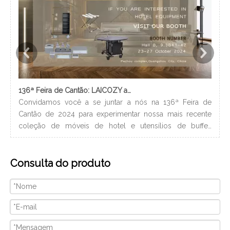
136ª Feira de Cantão: LAICOZY apresenta o futuro dos móveis para hotéis e utensílios de buffet
Convidamos você a se juntar a nós na 136ª Feira de
Os 
Cantão de 2024 para experimentar nossa mais recente
nec
coleção de móveis de hotel e utensílios de buffet.
lev
Estamos ansiosos para nos conectar com profissionais da
ban
indústria, construir novos relacionamentos e compartilhar
hig
Consulta do produto
nossa paixão por artesanato de qualidade e design
xam
inovador. Nós vamos