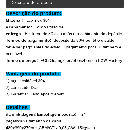
Descrição do produto
Descrição do produto:
Material:
aço inox 304
Acabamento:
Polido Prazo de
entrega:
Em torno de 30 dias após o recebimento do depósito.
Termos de pagamento:
depósito de 30% por t/t e o saldo
deve ser pago antes do envio.O pagamento por L/C também é
aceitável.
Termo de preço:
FOB Guangzhou/Shenzhen ou EXW Factory
Vantagem do produto:
1) aço inoxidável 304
2) certificado ISO
3) Garantia: 1 ano após o envio
Detalhes
da embalagem: Embalagem padrão:
24
peças/caixa;tamanho da caixa:
480x390x270mm;CBM/CTN:0,05;GW: 15kgs/ctn.