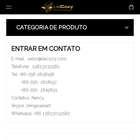
CATEGORIA DE PRODUTO
ENTRAR EM CONTATO
E-mail:
sales@laicozy.com
Telefone:
13823032582
Tel: +86-756-2618158
+86-756-
2618157
+86-756-
2619831
Contatos: Nancy
Skype: zengxuanart
Whatsapp:
+86
13823032582