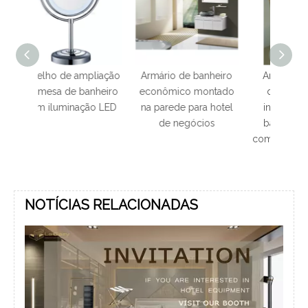
mpliação
Armário de banheiro
Armário de banho
Armá
anheiro
econômico montado
dourado de aço
aço i
ção LED
na parede para hotel
inoxidável 304 do
banh
de negócios
banheiro do hotel
mod
com espelho redondo
NOTÍCIAS RELACIONADAS