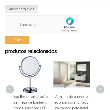
Anexar arquivos
Enviar
produtos relacionados
mpliação
Armário de banheiro
Armário de banho
Arm
banheiro
econômico montado
dourado de aço
aço 
ção LED
na parede para hotel
inoxidável 304 do
ban