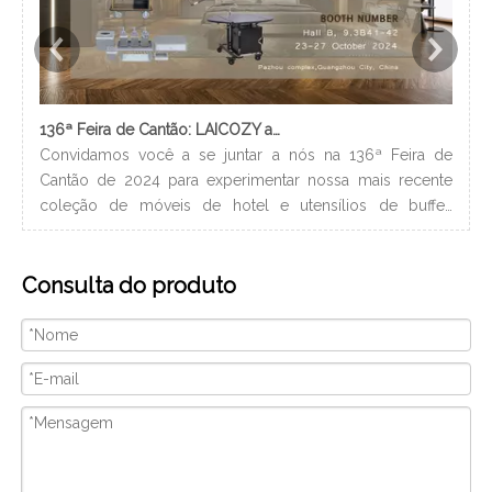
136ª Feira de Cantão: LAICOZY apresenta o futuro dos móveis para hotéis e utensílios de buffet
Convidamos você a se juntar a nós na 136ª Feira de
Os 
Cantão de 2024 para experimentar nossa mais recente
nec
coleção de móveis de hotel e utensílios de buffet.
lev
Estamos ansiosos para nos conectar com profissionais da
ban
indústria, construir novos relacionamentos e compartilhar
hig
Consulta do produto
nossa paixão por artesanato de qualidade e design
xam
inovador. Nós vamos