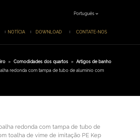
Português
NOTÍCIA
DOWNLOAD
CONTATE-NOS
iro
»
Comodidades dos quartos
»
Artigos de banho
oalha redonda com tampa de tubo de alumínio com
toalha redonda com tampa de tubo de
om toalha de vime de imitação PE Kep