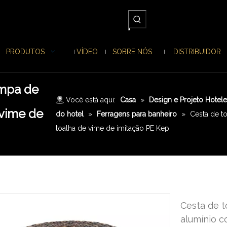
PRODUTOS
VÍDEO
SOBRE NÓS
DISTRIBUIDOR
ampa de
Você está aqui:
Casa
»
Design e Projeto Hotele
 vime de
do hotel
»
Ferragens para banheiro
»
Cesta de t
toalha de vime de imitação PE Kep
Cesta de 
alumínio c