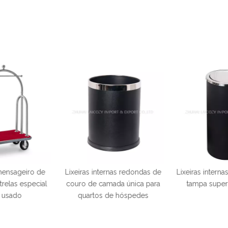
nas redondas de
Lixeiras internas de hotel com
Lixeira redond
ada única para
tampa superior giratória
hotel em aç
e hóspedes