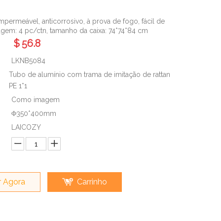
permeável, anticorrosivo, à prova de fogo, fácil de
gem: 4 pc/ctn, tamanho da caixa: 74*74*84 cm
$
56.8
LKNB5084
Tubo de alumínio com trama de imitação de rattan
PE 1*1
Como imagem
Φ350*400mm
LAICOZY
 Agora
Carrinho