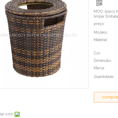
MOQ: 50pcs Im
limpar Embala
preço:
Modelo:
Material:
Cor:
Dimensão:
Marca:
Quantidade:
comprar
har com: