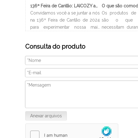
136ª Feira de Cantão: LAICOZY apresenta o futuro dos móveis para hotéis e utensílios de buffet
Convidamos você a se juntar a nós
Os produtos de 
na 136ª Feira de Cantão de 2024
são o que 
para experimentar nossa mais
necessitam duran
recente coleção de móveis de
no hotel. Gera
hotel e utensílios de buffet.
nome do hotel
Consulta do produto
Estamos ansiosos para nos
encontrá-los 
conectar com profissionais da
Dependendo do t
indústria, construir novos
os produtos de 
relacionamentos e compartilhar
são diferentes 
nossa paixão por artesanato de
pequenos xampu, 
qualidade e design inovador. Nós
gel de banho, etc.
vamos
Anexar arquivos