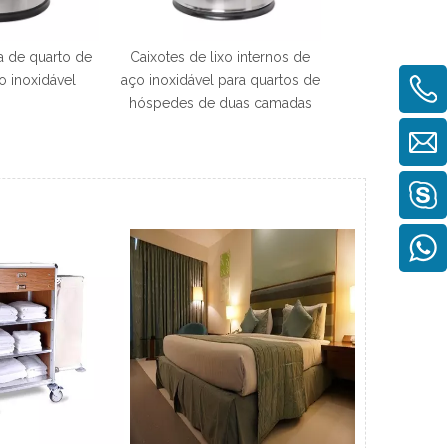
a de quarto de
Caixotes de lixo internos de
Louça de cerâm
o inoxidável
aço inoxidável para quartos de
restaurante mo
hóspedes de duas camadas
da sala d