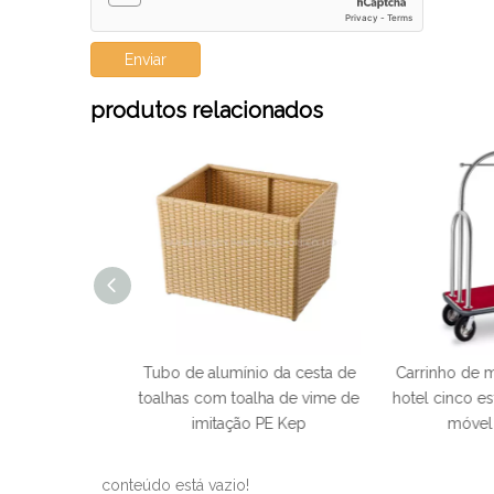
Enviar
produtos relacionados
nio da cesta de
Carrinho de mensageiro de
Lixeiras inter
oalha de vime de
hotel cinco estrelas especial
couro de cam
ão PE Kep
móvel usado
quartos d
conteúdo está vazio!