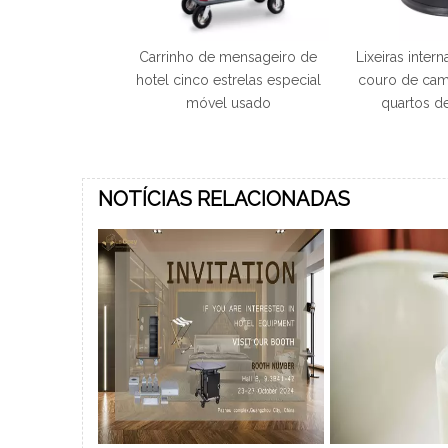
nio da cesta de
Carrinho de mensageiro de
Lixeiras inter
oalha de vime de
hotel cinco estrelas especial
couro de cam
ão PE Kep
móvel usado
quartos d
NOTÍCIAS RELACIONADAS