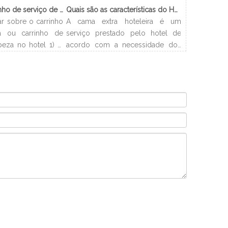
O que é o carrinho de serviço de limpeza?
Quais são as características do Hotel Cama Extra?
ar sobre o carrinho
A cama extra hoteleira é um
 ou carrinho de
serviço prestado pelo hotel de
peza no hotel 1) O
acordo com a necessidade dos
o de empregada? O
clientes. Os hotéis podem
mpregada doméstica
organizar a cama com
o que serve para
flexibilidade e resolver problemas
s os suprimentos
de acomodação dos clientes. E
aos hóspedes de
este artigo apresentará os tipos e
número de quartos
procedimentos de camas extras
exigidos pelo
em hotéis.
o de limpeza em
or