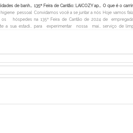
O que são comodidades de banheiro?
135ª Feira de Cantão: LAICOZY apresenta o futuro dos móveis para hotéis e utensílios de buffet
higiene pessoal
Convidamos você a se juntar a nós
Hoje vamos fal
os hóspedes
na 135ª Feira de Cantão de 2024
de empregada
te a sua estadia
para experimentar nossa mais
serviço de lim
lmente levam o
recente coleção de móveis de
que é carrinh
 e você pode
hotel e utensílios de buffet.
carrinho de e
no banheiro.
Estamos ansiosos para nos
é um carrinh
ipo de quarto,
conectar com profissionais da
estocar todo
higiene pessoal
indústria, construir novos
necessários 
e podem incluir
relacionamentos e compartilhar
acordo com o 
loção corporal,
nossa paixão por artesanato de
alocados 
qualidade e design inovador.
departament
efetivamente p