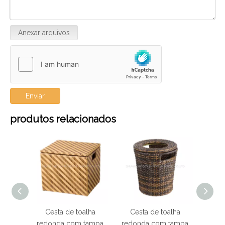
Anexar arquivos
Enviar
produtos relacionados
Cesta de toalha
Cesta de toalha
Cesta de toalha
edonda com tampa
redonda com tampa
redonda tubo d