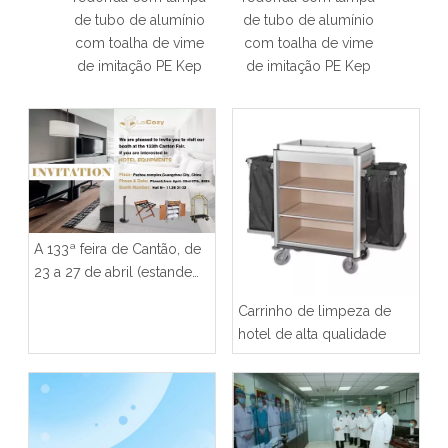
e tubo de alumínio
de tubo de alumínio
alumínio com imita
om toalha de vime
com toalha de vime
de PE toalha de vi
de imitação PE Kep
de imitação PE Kep
Kep
A 133ª feira de Cantão, de
23 a 27 de abril (estande
de itens de hotel Laicozy
Carrinho de limpeza de
NO: 11.2B30.31)
hotel de alta qualidade