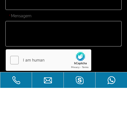
Mensagem
*
Enviar
CONTATE-NOS
Venda imperdível
Direitos autorais
Zhuhai Laicozy Import&Export CO.,

LTD.Todos os direitos reservados.