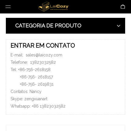
CATEGORIA DE PRODUTO
ENTRAR EM CONTATO
E-mail:
sales@laicozy.com
Telefone:
13823032582
Tel: +86-756-2618158
+86-756-
2618157
+86-756-
2619831
Contatos: Nancy
Skype: zengxuanart
Whatsapp:
+86
13823032582