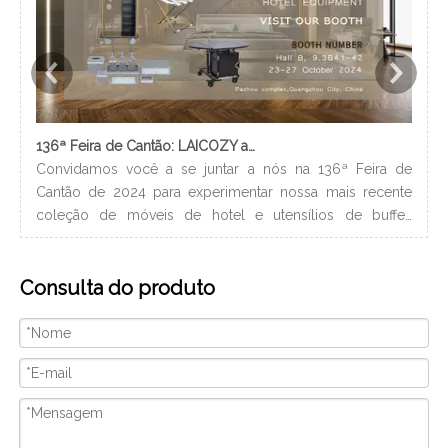
136ª Feira de Cantão: LAICOZY apresenta o futuro dos móveis para hotéis e utensílios de buffet
Convidamos você a se juntar a nós na 136ª Feira de
Os 
Cantão de 2024 para experimentar nossa mais recente
nec
coleção de móveis de hotel e utensílios de buffet.
lev
Estamos ansiosos para nos conectar com profissionais da
ban
indústria, construir novos relacionamentos e compartilhar
hig
Consulta do produto
nossa paixão por artesanato de qualidade e design
xam
inovador. Nós vamos