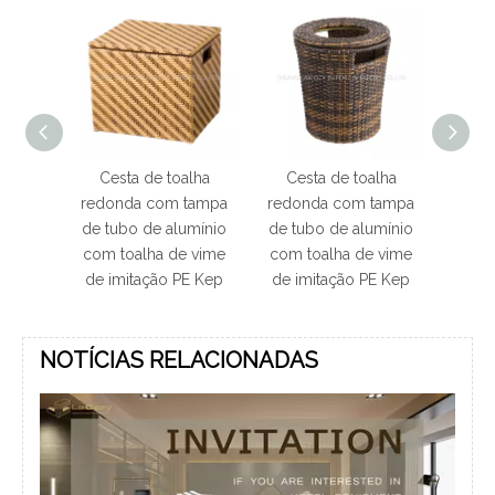
sta de toalha
Cesta de toalha
Cesta de toalha
onda com tampa
redonda com tampa
redonda tubo de
ubo de alumínio
de tubo de alumínio
alumínio com imitação
 toalha de vime
com toalha de vime
de PE toalha de vime
imitação PE Kep
de imitação PE Kep
Kep
NOTÍCIAS RELACIONADAS