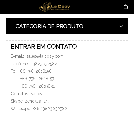
CATEGORIA DE PRODUTO
ENTRAR EM CONTATO
E-mail:
sales@laicozy.com
Telefone:
13823032582
Tel: +86-756-2618158
+86-756-
2618157
+86-756-
2619831
Contatos: Nancy
Skype: zengxuanart
Whatsapp:
+86
13823032582