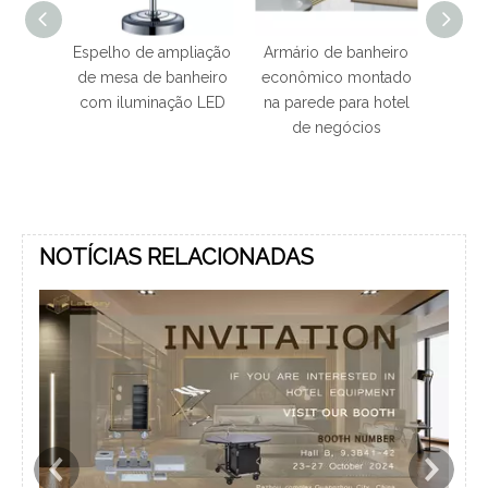
 de ampliação
Armário de banheiro
Armário de banho
a de banheiro
econômico montado
dourado de aço
uminação LED
na parede para hotel
inoxidável 304 do
de negócios
banheiro do hotel
com espelho redondo
NOTÍCIAS RELACIONADAS