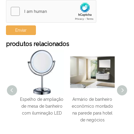
Enviar
produtos relacionados
liação
Espelho de ampliação
Armário de banheiro
Arm
tel de
de mesa de banheiro
econômico montado
dou
 da
com iluminação LED
na parede para hotel
inox
parede
de negócios
banh
diodo
com e
luz