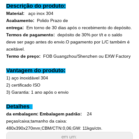
Descrição do produto:
Material:
aço inox 304
Acabamento:
Polido Prazo de
entrega:
Em torno de 30 dias após o recebimento do depósito.
Termos de pagamento:
depósito de 30% por t/t e o saldo
deve ser pago antes do envio.O pagamento por L/C também é
aceitável.
Termo de preço:
FOB Guangzhou/Shenzhen ou EXW Factory
Vantagem do produto:
1) aço inoxidável 304
2) certificado ISO
3) Garantia: 1 ano após o envio
Detalhes
da embalagem: Embalagem padrão:
24
peças/caixa;tamanho da caixa:
480x390x270mm;CBM/CTN:0,06;GW: 11kgs/ctn.
em um: