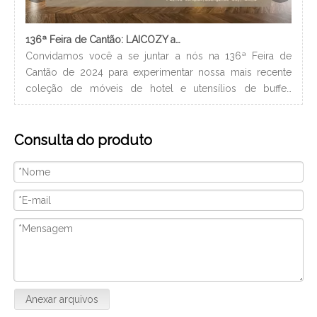
136ª Feira de Cantão: LAICOZY apresenta o futuro dos móveis para hotéis e utensílios de buffet
Convidamos você a se juntar a nós na 136ª Feira de
Os 
Cantão de 2024 para experimentar nossa mais recente
nec
coleção de móveis de hotel e utensílios de buffet.
lev
Estamos ansiosos para nos conectar com profissionais da
ban
indústria, construir novos relacionamentos e compartilhar
hig
Consulta do produto
nossa paixão por artesanato de qualidade e design
xam
inovador. Nós vamos
Anexar arquivos