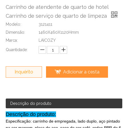
Carrinho de atendente de quarto de hotel
Carrinho de serviço de quarto de limpeza
Modelo:
3121411
Dimensão:
1460X460X1120Hmm
Marca:
LAICOZY
Quantidade:
Inquérito
Adicionar a cesta
Descrição do produto
Descrição do produto:
Especificação: carrinho de empregada, lado duplo, aço pintado
na cor marrom, placa de aço, saco de cor café, rodas PPR de 6