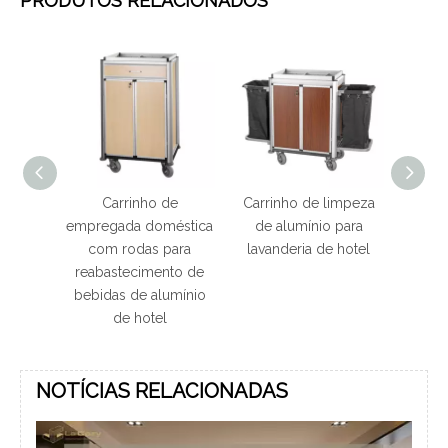
PRODUTOS RELACIONADOS
viço de
Carrinho de
Carrinho de limpeza
Carrin
mpeza
empregada doméstica
de alumínio para
aço 
 aço
com rodas para
lavanderia de hotel
rodas 
reabastecimento de
bebidas de alumínio
de hotel
NOTÍCIAS RELACIONADAS