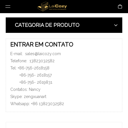
CATEGORIA DE PRODUTO
ENTRAR EM CONTATO
E-mail:
sales@laicozy.com
Telefone:
13823032582
Tel: +86-756-2618158
+86-756-
2618157
+86-756-
2619831
Contatos: Nancy
Skype: zengxuanart
Whatsapp:
+86
13823032582