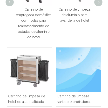
viço de
Carrinho de
Carrinho de limpeza
Carrin
mpeza
empregada doméstica
de alumínio para
aço 
 aço
com rodas para
lavanderia de hotel
rodas 
reabastecimento de
bebidas de alumínio
de hotel
Carrinho de limpeza de
Carrinho de limpeza
hotel de alta qualidade
variado e profissional