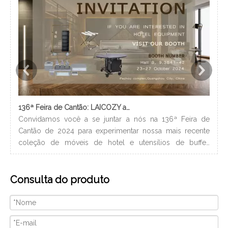
136ª Feira de Cantão: LAICOZY apresenta o futuro dos móveis para hotéis e utensílios de buffet
Convidamos você a se juntar a nós na 136ª Feira de
Os 
Cantão de 2024 para experimentar nossa mais recente
nec
coleção de móveis de hotel e utensílios de buffet.
lev
Estamos ansiosos para nos conectar com profissionais da
ban
indústria, construir novos relacionamentos e compartilhar
hig
Consulta do produto
nossa paixão por artesanato de qualidade e design
xam
inovador. Nós vamos