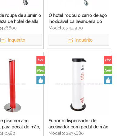
de roupa de alumínio
O hotel rodou o carro de aço
eza de hotel de alta
inoxidável da lavanderia do
e
quadro de X com o saco para
3426600
Modelo:
3425100
o linho
Inquérito
Inquérito
de piso em aço
Suporte dispensador de
l para pedal de mão,
acetinador com pedal de mão
or de desinfetante
livre para piso
2431580
Modelo:
2435680