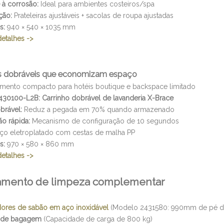
 à corrosão:
Ideal para ambientes costeiros/spa
ção:
Prateleiras ajustáveis ​​+ sacolas de roupa ajustadas
s:
940 × 540 × 1035 mm
detalhes ->
s dobráveis ​​que economizam espaço
ento compacto para hotéis boutique e backspace limitado
30100-L2B: Carrinho dobrável de lavanderia X-Brace
brável:
Reduz a pegada em 70% quando armazenado
ão rápida:
Mecanismo de configuração de 10 segundos
ço eletroplatado com cestas de malha PP
s:
970 × 580 × 860 mm
detalhes ->
amento de limpeza complementar
ores de sabão em aço inoxidável
(Modelo 2431580: 990mm de pé de
s de bagagem
(Capacidade de carga de 800 kg)