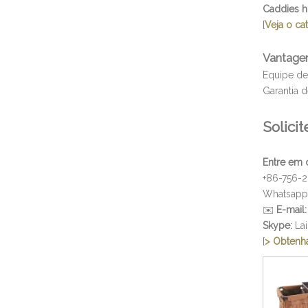
Caddies h
[
Veja o c
Vantage
Equipe de
Garantia 
Solici
Entre em 
+86-756-
Whatsapp
✉️
E-mail:
Skype:
Lai
[
> Obtenh