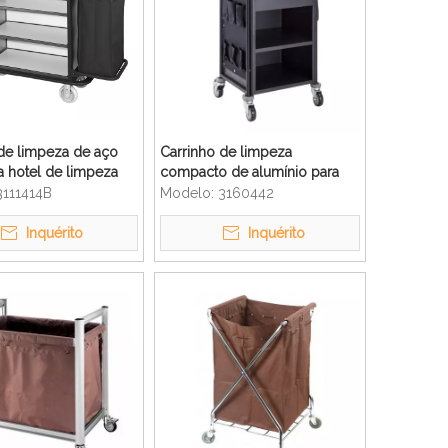
de limpeza de aço
Carrinho de limpeza
a hotel de limpeza
compacto de alumínio para
serviço de quarto de hotel
3111414B
Modelo:
3160442
Inquérito
Inquérito