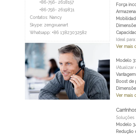
+86-756-
2618157
Força inc
+86-756-
2619831
Armazenam
Contatos: Nancy
Mobilidad
Skype: zengxuanart
Dimensõe
Capacidad
Whatsapp:
+86
13823032582
Ideal para:
Ver mais 
Modelo 31
(Atualizar
Vantagem 
Boost de 
Dimensõe
Ver mais 
Carrinho
Soluções 
Modelo 34
Redução 