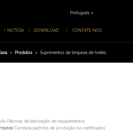
Português
NOTÍCIA
DOWNLOAD
CONTATE-NOS
Casa
»
Produtos
»
Suprimentos de limpeza de hotéis
ado Fábricas de fabricação de equipamentos
limpeza
Combina padrões de produção iso certificados