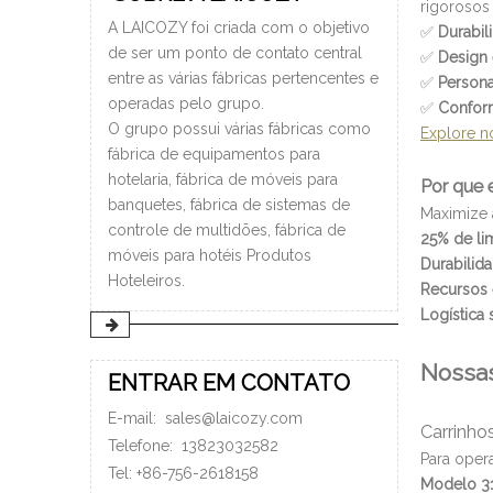
rigorosos
A LAICOZY foi criada com o objetivo
✅
Durabil
de ser um ponto de contato central
✅
Design
entre as várias fábricas pertencentes e
✅
Persona
operadas pelo grupo.
✅
Confor
O grupo possui várias fábricas como
Explore n
fábrica de equipamentos para
hotelaria, fábrica de móveis para
Por que 
banquetes, fábrica de sistemas de
Maximize a
controle de multidões, fábrica de
25% de li
móveis para hotéis Produtos
Durabilid
Hoteleiros.
Recursos 
Logística 
Nossas
ENTRAR EM CONTATO
E-mail:
sales@laicozy.com
Carrinho
Telefone:
13823032582
Para oper
Tel: +86-756-2618158
Modelo 31