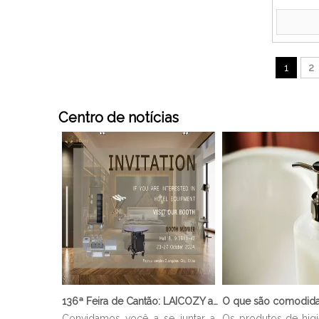
1
2
Centro de notícias
136ª Feira de Cantão: LAICOZY apresenta o futuro dos móveis para hotéis e utensílios de buffet
Convidamos você a se juntar a
Os produtos de hig