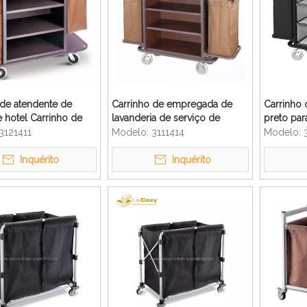
 de atendente de
Carrinho de empregada de
Carrinho 
 hotel Carrinho de
lavanderia de serviço de
preto par
de quarto de limpeza
quarto de limpeza de metal
3121411
Modelo:
3111414
Modelo:
de hotel
Inquérito
Inquérito