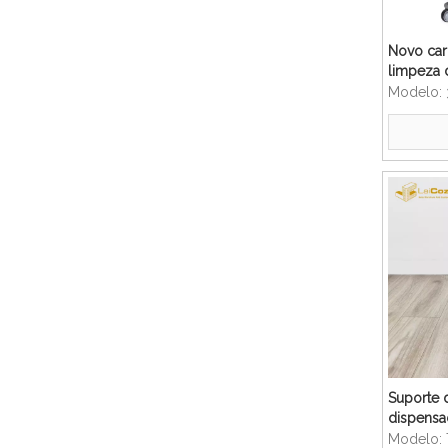
Novo car
limpeza 
tamanho 
Modelo:
carrinho
Suporte 
dispensa
para mão
Modelo: