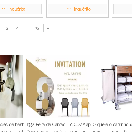
para sab
Inquérito
Inquérito
3
4
...
13
»
O que são comodidades de banheiro?
135ª Feira de Cantão: LAICOZY apresenta o futuro dos móveis para hotéis e utensílios de buffet
iene pessoal
Convidamos você a se juntar a
Hoje vamos fal