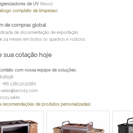
igienizadores de UV
(Novo)
atálogo completo de limpeza>
]
m de compras global
dicada de documentação de exportação
de 24 meses em todos os quadros e rodízios
te sua cotação hoje
contato com nossa equipe de soluções:
2618158
: +86 13823032582
sales@laicozy.com
cozy.sales
a recomendações de produtos personalizadas
]