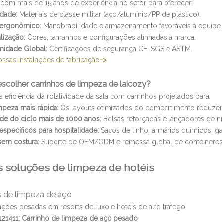
 com mais de 15 anos de experiência no setor para oferecer:
idade:
Materiais de classe militar (aço/alumínio/PP de plástico).
 ergonômico:
Manobrabilidade e armazenamento favoráveis ​​à equipe.
lização:
Cores, tamanhos e configurações alinhadas à marca.
midade Global:
Certificações de segurança CE, SGS e ASTM.
ossas instalações de fabricação
->
escolher carrinhos de limpeza de laicozy?
 eficiência da rotatividade da sala com carrinhos projetados para:
mpeza mais rápida:
Os layouts otimizados do compartimento reduze
ade do ciclo mais de 1000 anos:
Bolsas reforçadas e lançadores de ní
específicos para hospitalidade:
Sacos de linho, armários químicos, g
sem costura:
Suporte de OEM/ODM e remessa global de contêineres
 soluções de limpeza de hotéis
s de limpeza de aço
ações pesadas em resorts de luxo e hotéis de alto tráfego
21411: Carrinho de limpeza de aço pesado