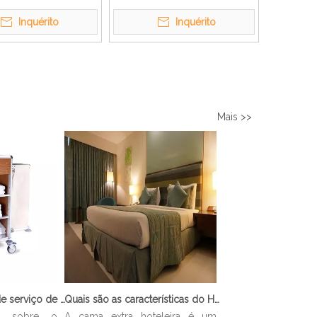
ão
Inquérito
Inquérito
Mais >>
O que é o carrinho de serviço de limpeza?
Quais são as características do Hotel Cama Extra?
ar sobre o
A cama extra hoteleira é um