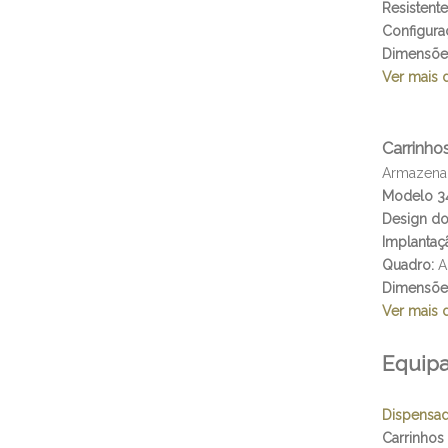
Resistente
Configura
Dimensõe
Ver mais 
Carrinho
Armazenam
Modelo 34
Design do
Implantaç
Quadro:
A
Dimensõe
Ver mais 
Equip
Dispensad
Carrinho