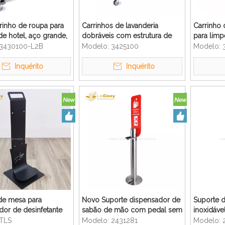
rinho de roupa para
Carrinhos de lavanderia
Carrinho 
de hotel, aço grande,
dobráveis ​​com estrutura de
para limp
grande, dobrável, x,
aço inoxidável
qualidad
3430100-L2B
Modelo:
3425100
Modelo:
 de roupa
Inquérito
Inquérito
de mesa para
Novo Suporte dispensador de
Suporte 
dor de desinfetante
sabão de mão com pedal sem
inoxidáve
s com sensor
toque inoxidável
dispensad
TLS
Modelo:
2431281
Modelo: