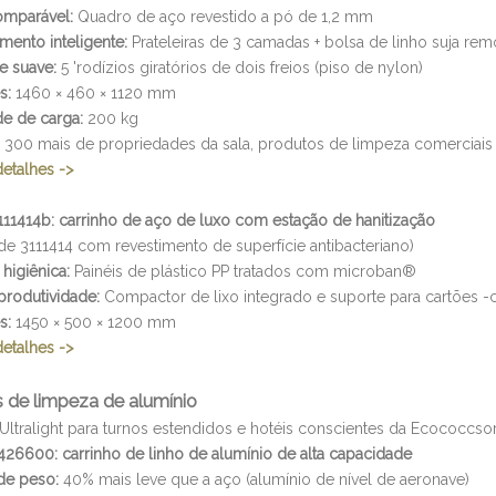
omparável:
Quadro de aço revestido a pó de 1,2 mm
ento inteligente:
Prateleiras de 3 camadas + bolsa de linho suja rem
e suave:
5 'rodízios giratórios de dois freios (piso de nylon)
s:
1460 × 460 × 1120 mm
e de carga:
200 kg
300 mais de propriedades da sala, produtos de limpeza comerciais
detalhes ->
11414b: carrinho de aço de luxo com estação de hanitização
 de 3111414 com revestimento de superfície antibacteriano)
higiênica:
Painéis de plástico PP tratados com microban®
produtividade:
Compactor de lixo integrado e suporte para cartões -
s:
1450 × 500 × 1200 mm
detalhes ->
s de limpeza de alumínio
Ultralight para turnos estendidos e hotéis conscientes da Ecococcso
26600: carrinho de linho de alumínio de alta capacidade
de peso:
40% mais leve que a aço (alumínio de nível de aeronave)