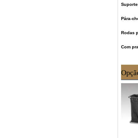
Suporte
Pára-ch
Rodas p
Com pra
Opção