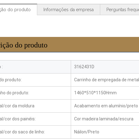
ção do produto
Informações da empresa
Perguntas frequ
ição do produto
 :
3162431D
o produto:
Carrinho de empregada de metal
o do produto:
1460*510*1150Hmm
al/cor da moldura
Acabamento em alumínio/preto
al/cor dos painéis:
Cor madeira laminada/escura
al/cor do saco de linho:
Náilon/Preto