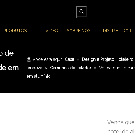
PRODUTOS
VÍDEO
SOBRE NÓS
DISTRIBUIDOR
o de
Você está aqui:
Casa
»
Design e Projeto Hoteleiro
ade em
limpeza
»
Carrinhos de zelador
»
Venda quente carr
em alumínio
Venda quen
hotel de a