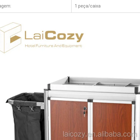
agem:
1 peça/caixa