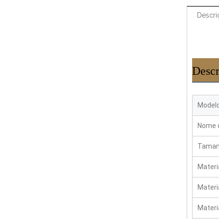
Descri
Descr
Modelo
Nome d
Tamanh
Materi
Materi
Materi