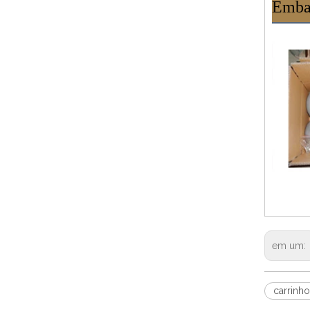
Emba
em um:
carrinh