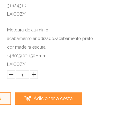
3162431D
LAICOZY
Moldura de alumínio
acabamento anodizado/acabamento preto
cor madeira escura
1460*510*1150Hmm
LAICOZY
o
Adicionar a cesta