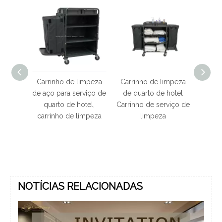
impeza
Carrinho de limpeza
Carrinho de limpeza
Carr
hotel,
de aço para serviço de
de quarto de hotel
molha
impeza
quarto de hotel,
Carrinho de serviço de
de hot
m um
carrinho de limpeza
limpeza
lavand
NOTÍCIAS RELACIONADAS