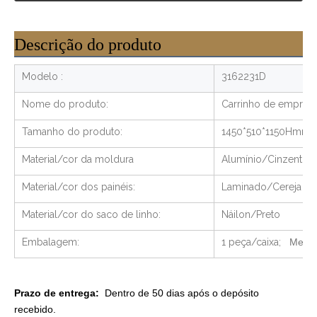
Descrição do produto
Modelo :
3162231D
Nome do produto:
Carrinho de emprega
Tamanho do produto:
1450*510*1150Hmm
Material/cor da moldura
Alumínio/Cinzento C
Material/cor dos painéis:
Laminado/Cereja
Material/cor do saco de linho:
Náilon/Preto
Embalagem:
1 peça/caixa;
Metro
Prazo de entrega:
Dentro de 50 dias após o depósito
recebido.