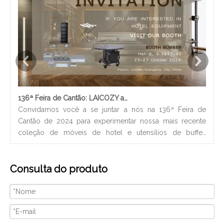
136ª Feira de Cantão: LAICOZY apresenta o futuro dos móveis para hotéis e utensílios de buffet
Convidamos você a se juntar a nós na 136ª Feira de
Os 
Cantão de 2024 para experimentar nossa mais recente
nec
coleção de móveis de hotel e utensílios de buffet.
lev
Estamos ansiosos para nos conectar com profissionais da
ban
indústria, construir novos relacionamentos e compartilhar
hig
Consulta do produto
nossa paixão por artesanato de qualidade e design
xam
inovador. Nós vamos