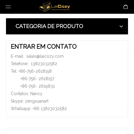
CATEGORIA DE PRODUTO
ENTRAR EM CONTATO
E-mail:
sales@laicozy.com
Telefone:
13823032582
Tel: +86-756-2618158
+86-756-
2618157
+86-756-
2619831
Contatos: Nancy
Skype: zengxuanart
Whatsapp:
+86
13823032582