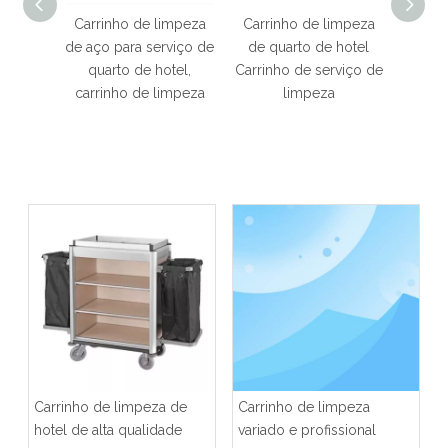
impeza
Carrinho de limpeza
Carrinho de limpeza
Carr
hotel,
de aço para serviço de
de quarto de hotel
molha
impeza
quarto de hotel,
Carrinho de serviço de
de hot
m um
carrinho de limpeza
limpeza
lavand
Carrinho de limpeza de
Carrinho de limpeza
hotel de alta qualidade
variado e profissional