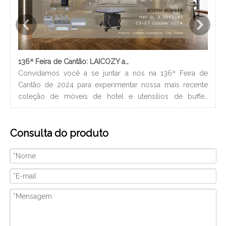
136ª Feira de Cantão: LAICOZY apresenta o futuro dos móveis para hotéis e utensílios de buffet
Convidamos você a se juntar a nós na 136ª Feira de
Os 
Cantão de 2024 para experimentar nossa mais recente
nec
coleção de móveis de hotel e utensílios de buffet.
lev
Estamos ansiosos para nos conectar com profissionais da
ban
indústria, construir novos relacionamentos e compartilhar
hig
Consulta do produto
nossa paixão por artesanato de qualidade e design
xam
inovador. Nós vamos