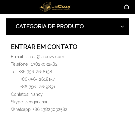
CATEGORIA DE PRODUTO
ENTRAR EM CONTATO
E-mail:
sales@laicozy.com
Telefone:
13823032582
Tel: +86-756-2618158
+86-756-
2618157
+86-756-
2619831
Contatos: Nancy
Skype: zengxuanart
Whatsapp:
+86
13823032582