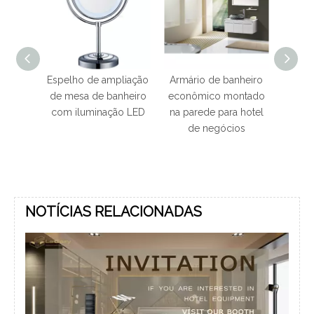
o de ampliação
Armário de banheiro
Armário de banho
a de banheiro
econômico montado
dourado de aço
luminação LED
na parede para hotel
inoxidável 304 do
de negócios
banheiro do hotel
com espelho redondo
NOTÍCIAS RELACIONADAS