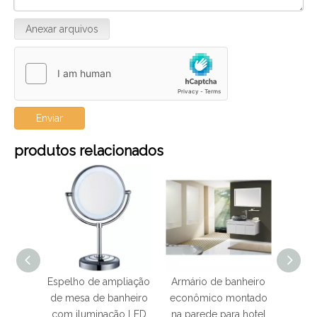
Anexar arquivos
Enviar
produtos relacionados
liação
Espelho de ampliação
Armário de banheiro
Arm
tel de
de mesa de banheiro
econômico montado
dou
 da
com iluminação LED
na parede para hotel
inox