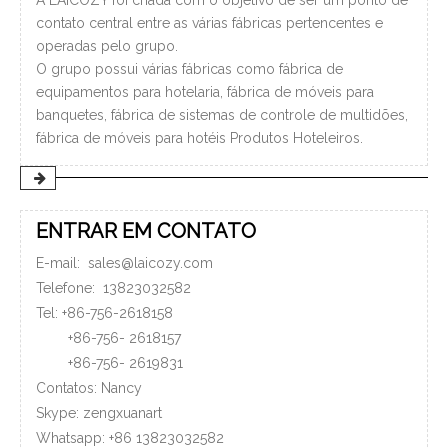
A LAICOZY foi criada com o objetivo de ser um ponto de
contato central entre as várias fábricas pertencentes e
operadas pelo grupo.
O grupo possui várias fábricas como fábrica de
equipamentos para hotelaria, fábrica de móveis para
banquetes, fábrica de sistemas de controle de multidões,
fábrica de móveis para hotéis Produtos Hoteleiros.
ENTRAR EM CONTATO
E-mail:
sales@laicozy.com
Telefone:
13823032582
Tel: +86-756-2618158
+86-756-
2618157
+86-756-
2619831
Contatos: Nancy
Skype: zengxuanart
Whatsapp:
+86
13823032582