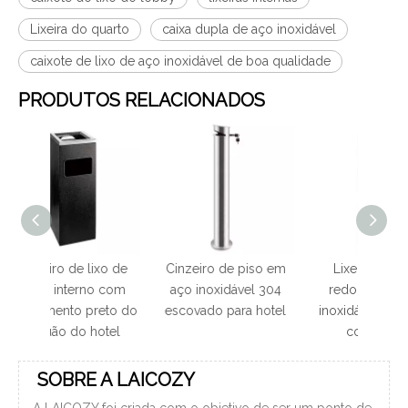
Lixeira do quarto
caixa dupla de aço inoxidável
caixote de lixo de aço inoxidável de boa qualidade
PRODUTOS RELACIONADOS
xo de
Cinzeiro de piso em
Lixeiras internas
Caixo
o com
aço inoxidável 304
redondas de aço
pedal
reto do
escovado para hotel
inoxidável para hotel
aç
otel
com tampa
SOBRE A LAICOZY