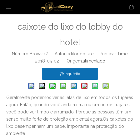
caixote do lixo do lobby do
hotel
Número Browse:
2
Autor:editor do site Publicar Time:
2018-05-02 Origem:
alimentado
Inquérito
Geralmente podemos ver as latas de lixo em todos os lugares
agora. Então, quando você anda na rua ou em outros lugares,
você pode ver limpo e arrumado. Porque as pessoas têm um
senso muito forte de proteção ambiental agora.Os caixotes do
lixo desempenham um papel importante na protecção do
ambiente.