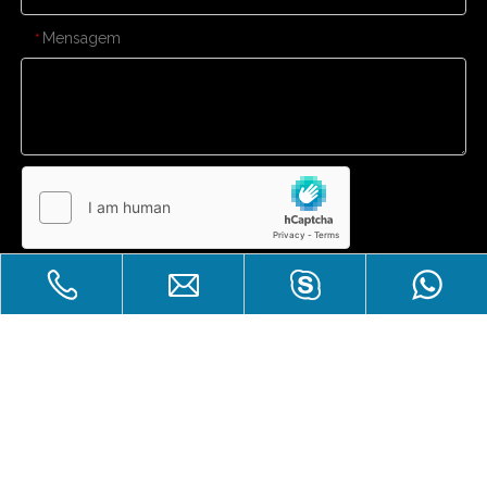
Mensagem
*
Enviar
Venda imperdível
Direitos autorais
Zhuhai Laicozy Import&Export CO.,

LTD.Todos os direitos reservados.