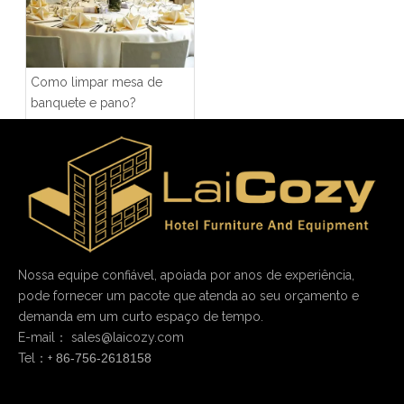
Como limpar mesa de
banquete e pano?
Nossa equipe confiável, apoiada por anos de experiência,
pode fornecer um pacote que atenda ao seu orçamento e
demanda em um curto espaço de tempo.
E-mail：
sales@laicozy.com
Tel：+
86-756-2618158