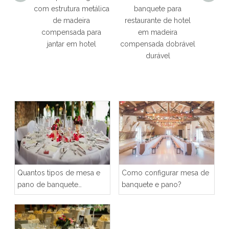
ço de
com estrutura metálica
banquete para
redon
ensada
de madeira
restaurante de hotel
para
te de
compensada para
em madeira
hotel 
jantar em hotel
compensada dobrável
durável
Quantos tipos de mesa e
Como configurar mesa de
pano de banquete
banquete e pano?
podemos escolher?