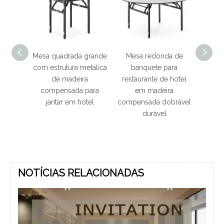
nte
Mesa quadrada grande
Mesa redonda de
Me
ço de
com estrutura metálica
banquete para
redon
ensada
de madeira
restaurante de hotel
para
te de
compensada para
em madeira
hotel 
jantar em hotel
compensada dobrável
durável
NOTÍCIAS RELACIONADAS