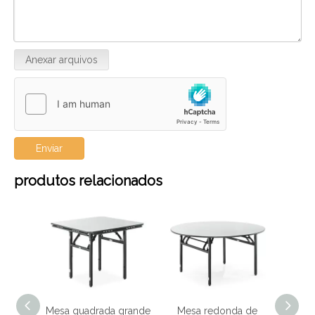
Anexar arquivos
Enviar
produtos relacionados
nte
Mesa quadrada grande
Mesa redonda de
Me