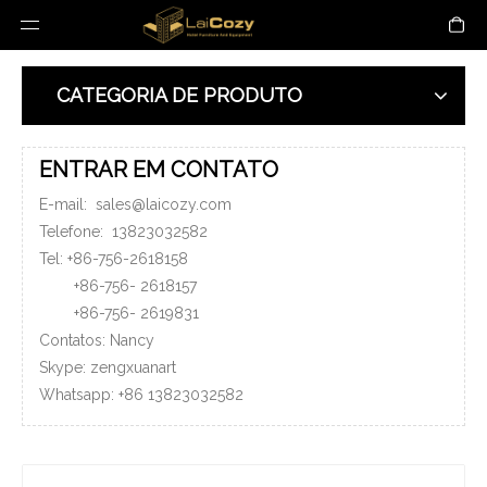
CATEGORIA DE PRODUTO
ENTRAR EM CONTATO
E-mail:
sales@laicozy.com
Telefone:
13823032582
Tel: +86-756-2618158
+86-756-
2618157
+86-756-
2619831
Contatos: Nancy
Skype: zengxuanart
Whatsapp:
+86
13823032582