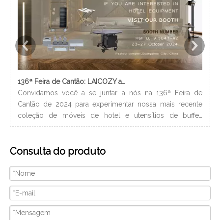
136ª Feira de Cantão: LAICOZY apresenta o futuro dos móveis para hotéis e utensílios de buffet
Convidamos você a se juntar a nós na 136ª Feira de
Os 
Cantão de 2024 para experimentar nossa mais recente
nec
coleção de móveis de hotel e utensílios de buffet.
lev
Estamos ansiosos para nos conectar com profissionais da
ban
indústria, construir novos relacionamentos e compartilhar
hig
Consulta do produto
nossa paixão por artesanato de qualidade e design
xam
inovador. Nós vamos