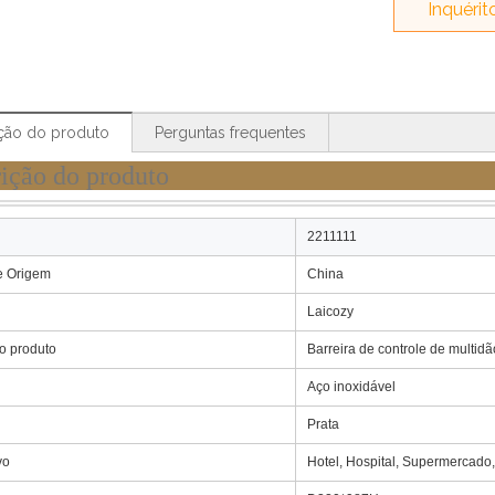
Inquérit
ção do produto
Perguntas frequentes
escrição do prod
2211111
e Origem
China
Laicozy
o produto
Barreira de controle de multidã
Aço inoxidável
Prata
vo
Hotel, Hospital, Supermercado,