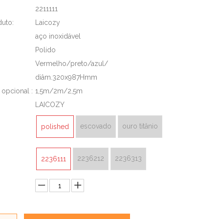
2211111
uto:
Laicozy
aço inoxidável
Polido
Vermelho/preto/azul/
diâm.320x987Hmm
opcional :
1,5m/2m/2,5m
LAICOZY
escovado
ouro titânio
polished
2236212
2236313
2236111