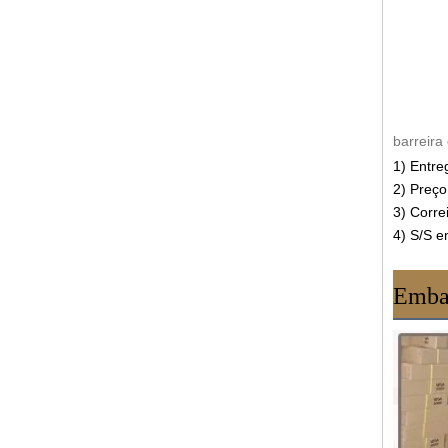
barreira
1) Entre
2) Preço
3) Corre
4) S/S 
Emba