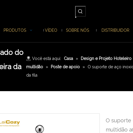
PRODUTOS
VÍDEO
SOBRE NÓS
DISTRIBUIDOR
rado do
Você está aqui:
Casa
»
Design e Projeto Hoteleiro
eira da
multidão
»
Poste de apoio
»
O suporte de aço inoxid
da fila
O suporte 
multidão af