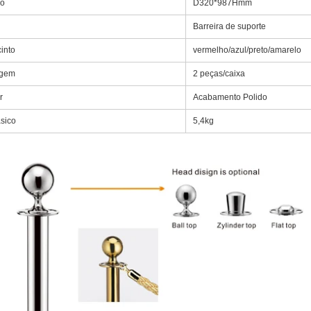
o
D320*987Hmm
Barreira de suporte
into
vermelho/azul/preto/amarelo
gem
2 peças/caixa
r
Acabamento Polido
sico
5,4kg