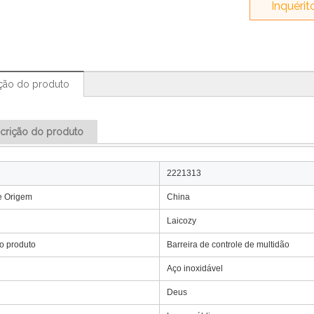
Inquérit
ção do produto
crição do produto
2221313
e Origem
China
Laicozy
o produto
Barreira de controle de multidão
Aço inoxidável
Deus