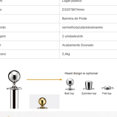
vo
Lugar público
o
D320*987Hmm
Barreira de Poste
into
vermelho/azul/preto/amarelo
gem
2 unidades/ctn
r
Acabamento Dourado
sico
5,4kg