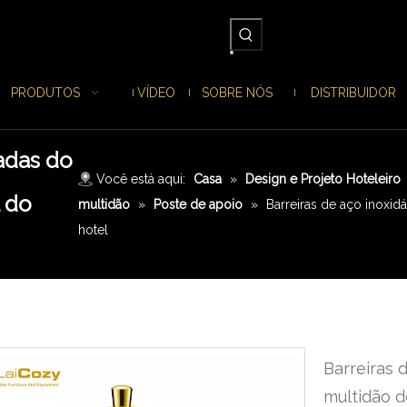
PRODUTOS
VÍDEO
SOBRE NÓS
DISTRIBUIDOR
adas do
Você está aqui:
Casa
»
Design e Projeto Hoteleiro
l do
multidão
»
Poste de apoio
»
Barreiras de aço inoxid
hotel
Barreiras 
multidão d