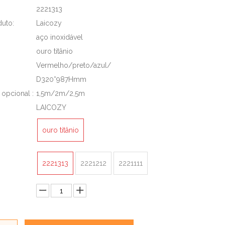
2221313
uto:
Laicozy
aço inoxidável
ouro titânio
Vermelho/preto/azul/
D320*987Hmm
opcional :
1,5m/2m/2,5m
LAICOZY
ouro titânio
2221313
2221212
2221111