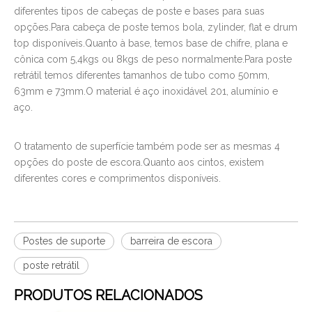
diferentes tipos de cabeças de poste e bases para suas
opções.Para cabeça de poste temos bola, zylinder, flat e drum
top disponíveis.Quanto à base, temos base de chifre, plana e
cônica com 5,4kgs ou 8kgs de peso normalmente.Para poste
retrátil temos diferentes tamanhos de tubo como 50mm,
63mm e 73mm.O material é aço inoxidável 201, alumínio e
aço.
O tratamento de superfície também pode ser as mesmas 4
opções do poste de escora.Quanto aos cintos, existem
diferentes cores e comprimentos disponíveis.
Postes de suporte
barreira de escora
poste retrátil
PRODUTOS RELACIONADOS