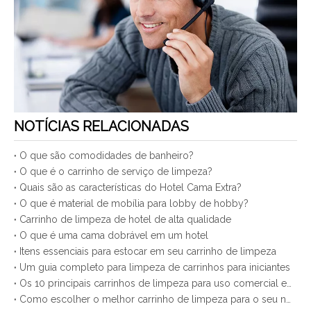
NOTÍCIAS RELACIONADAS
O que são comodidades de banheiro?
O que é o carrinho de serviço de limpeza?
Quais são as características do Hotel Cama Extra?
O que é material de mobília para lobby de hobby?
Carrinho de limpeza de hotel de alta qualidade
O que é uma cama dobrável em um hotel
Itens essenciais para estocar em seu carrinho de limpeza
Um guia completo para limpeza de carrinhos para iniciantes
Os 10 principais carrinhos de limpeza para uso comercial em 2025
Como escolher o melhor carrinho de limpeza para o seu negócio