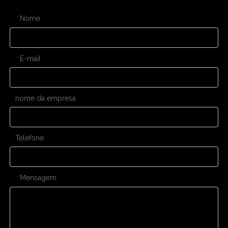
Nome
*
E-mail
*
nome da empresa
Telefone
Mensagem
*