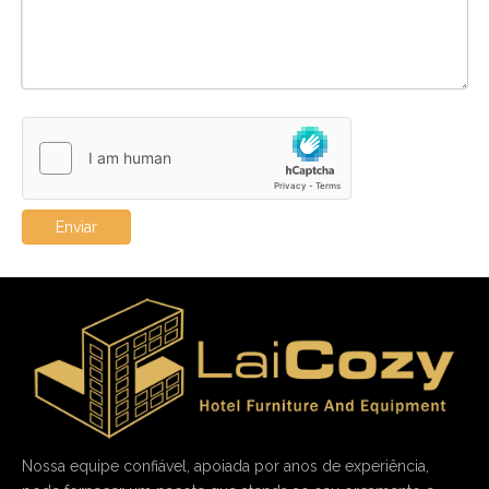
Enviar
Nossa equipe confiável, apoiada por anos de experiência,