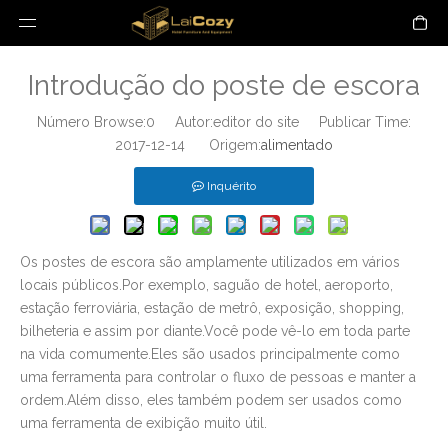
Introdução do poste de escora
Número Browse:
0
Autor:editor do site Publicar Time:
2017-12-14 Origem:
alimentado
Inquérito
Os postes de escora são amplamente utilizados em vários
locais públicos.Por exemplo, saguão de hotel, aeroporto,
estação ferroviária, estação de metrô, exposição, shopping,
bilheteria e assim por diante.Você pode vê-lo em toda parte
na vida comumente.Eles são usados ​​principalmente como
uma ferramenta para controlar o fluxo de pessoas e manter a
ordem.Além disso, eles também podem ser usados ​​como
uma ferramenta de exibição muito útil.