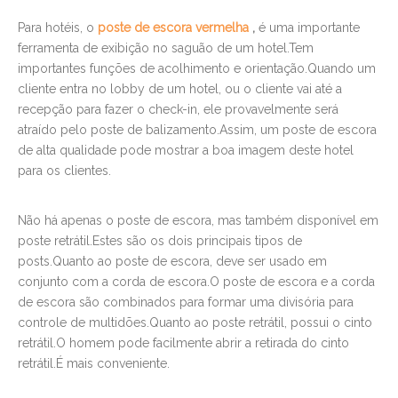
Para hotéis, o
poste de escora vermelha
,
é uma importante
ferramenta de exibição no saguão de um hotel.Tem
importantes funções de acolhimento e orientação.Quando um
cliente entra no lobby de um hotel, ou o cliente vai até a
recepção para fazer o check-in, ele provavelmente será
atraído pelo poste de balizamento.Assim, um poste de escora
de alta qualidade pode mostrar a boa imagem deste hotel
para os clientes.
Não há apenas o poste de escora, mas também disponível em
poste retrátil.Estes são os dois principais tipos de
posts.Quanto ao poste de escora, deve ser usado em
conjunto com a corda de escora.O poste de escora e a corda
de escora são combinados para formar uma divisória para
controle de multidões.Quanto ao poste retrátil, possui o cinto
retrátil.O homem pode facilmente abrir a retirada do cinto
retrátil.É mais conveniente.