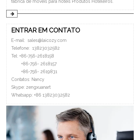
fábrica de móveis para hotéis Produtos Hoteleiros.
ENTRAR EM CONTATO
E-mail:
sales@laicozy.com
Telefone:
13823032582
Tel: +86-756-2618158
+86-756-
2618157
+86-756-
2619831
Contatos: Nancy
Skype: zengxuanart
Whatsapp:
+86
13823032582