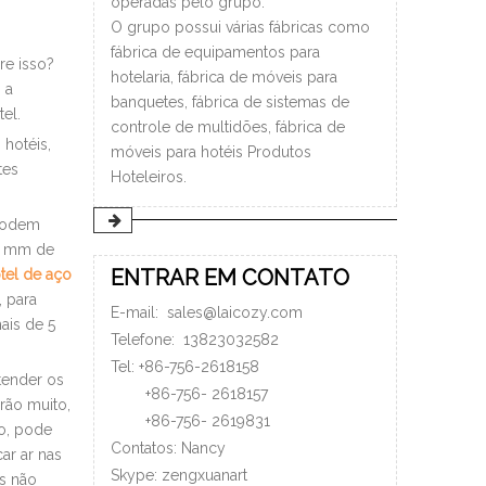
operadas pelo grupo.
O grupo possui várias fábricas como
fábrica de equipamentos para
re isso?
hotelaria, fábrica de móveis para
 a
banquetes, fábrica de sistemas de
el.
controle de multidões, fábrica de
 hotéis,
móveis para hotéis Produtos
tes
Hoteleiros.
 podem
,0 mm de
ENTRAR EM CONTATO
tel de aço
, para
E-mail:
sales@laicozy.com
ais de 5
Telefone:
13823032582
Tel: +86-756-2618158
tender os
+86-756-
2618157
rão muito,
+86-756-
2619831
po, pode
Contatos: Nancy
ar ar nas
Skype: zengxuanart
s não