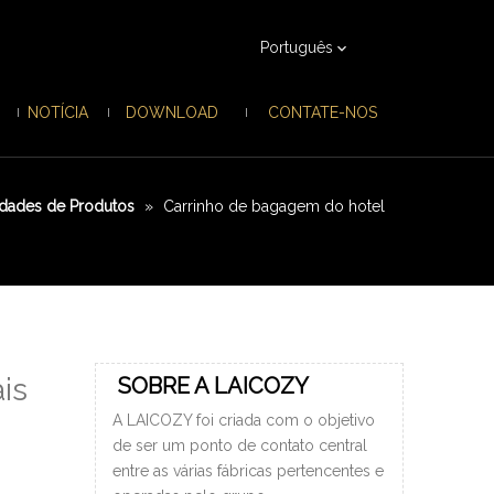
Português
NOTÍCIA
DOWNLOAD
CONTATE-NOS
dades de Produtos
»
Carrinho de bagagem do hotel
is
SOBRE A LAICOZY
A LAICOZY foi criada com o objetivo
de ser um ponto de contato central
entre as várias fábricas pertencentes e