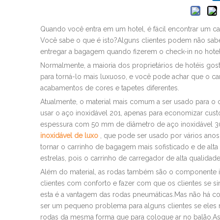
Quando você entra em um hotel, é fácil encontrar um 
Você sabe o que é isto?Alguns clientes podem não saber
entregar a bagagem quando fizerem o check-in no hotel,
Normalmente, a maioria dos proprietários de hotéis gos
para torná-lo mais luxuoso, e você pode achar que o ca
acabamentos de cores e tapetes diferentes.
Atualmente, o material mais comum a ser usado para o
usar o aço inoxidável 201, apenas para economizar cus
espessura com 50 mm de diâmetro de aço inoxidável 30
inoxidável de luxo
, que pode ser usado por vários anos
tornar o carrinho de bagagem mais sofisticado e de alt
estrelas, pois o carrinho de carregador de alta qualida
Além do material, as rodas também são o componente im
clientes com conforto e fazer com que os clientes se s
esta é a vantagem das rodas pneumáticas.Mas não há co
ser um pequeno problema para alguns clientes se eles
rodas da mesma forma que para coloque ar no balão.As