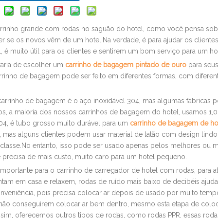
carrinho grande com rodas no saguão do hotel, como você pensa sob
 se os novos vêm de um hotel.Na verdade, é para ajudar os clientes
 é muito útil para os clientes e sentirem um bom serviço para um hot
taria de escolher um
carrinho de bagagem pintado de ouro
para seus
rrinho de bagagem pode ser feito em diferentes formas, com diferen
 carrinho de bagagem é o aço inoxidável 304, mas algumas fábricas
tos, a maioria dos nossos carrinhos de bagagem do hotel, usamos 1
4, é tubo grosso muito durável para um
carrinho de bagagem de ho
, mas alguns clientes podem usar material de latão com design lindo
a classe.No entanto, isso pode ser usado apenas pelos melhores ou m
de precisa de mais custo, muito caro para um hotel pequeno.
portante para o carrinho de carregador de hotel com rodas, para a
intam em casa e relaxem, rodas de ruído mais baixo de decibéis ajuda
nveniência, pois precisa colocar ar depois de usado por muito tem
 não conseguirem colocar ar bem dentro, mesmo esta etapa de coloc
sim, oferecemos outros tipos de rodas, como rodas PPR, essas roda