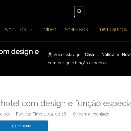
PRODUTOS
VÍDEO
SOBRE NÓS
DISTRIBUIDOR
om design e
Você está aqui:
Casa
»
Notícia
»
Novi
com design e função especiais
hotel com design e função especia
o site Publicar Time: 2019-03-18 Origem:
alimentado
Inquérito