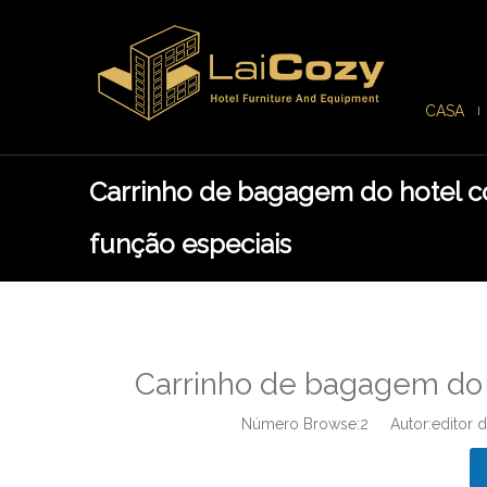
CASA
Carrinho de bagagem do hotel c
função especiais
Carrinho de bagagem do 
Número Browse:
2
Autor:editor d