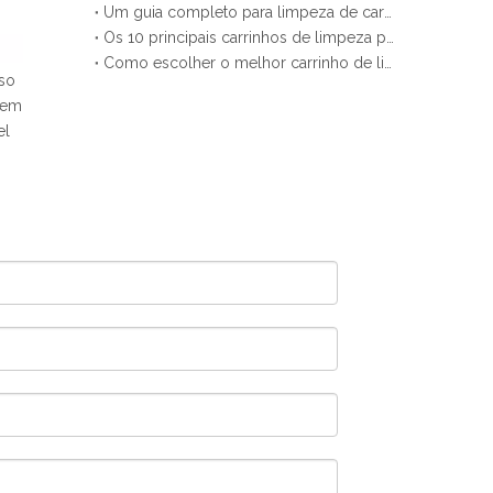
Um guia completo para limpeza de carrinhos para iniciantes
Os 10 principais carrinhos de limpeza para uso comercial em 2025
Como escolher o melhor carrinho de limpeza para o seu negócio
so
gem
el