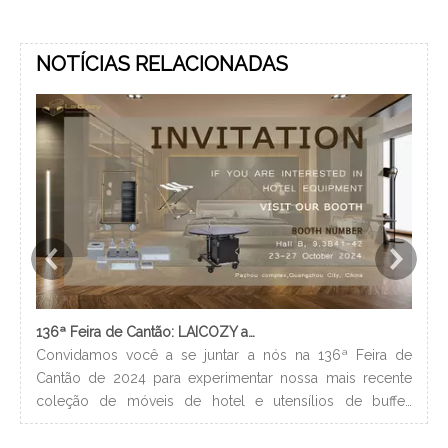
NOTÍCIAS RELACIONADAS
136ª Feira de Cantão: LAICOZY apresenta o futuro dos móveis para hotéis e utensílios de buffet
Convidamos você a se juntar a nós na 136ª Feira de
Os 
Cantão de 2024 para experimentar nossa mais recente
nec
coleção de móveis de hotel e utensílios de buffet.
lev
Estamos ansiosos para nos conectar com profissionais da
ban
indústria, construir novos relacionamentos e compartilhar
hig