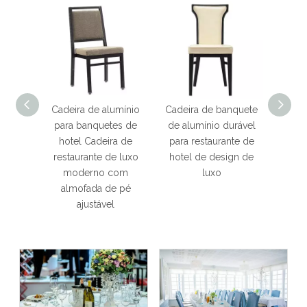
ar para
Cadeira de alumínio
Cadeira de banquete
Cadei
lhável
para banquetes de
de alumínio durável
d
 com
hotel Cadeira de
para restaurante de
empilh
ível
restaurante de luxo
hotel de design de
de 
moderno com
luxo
quali
almofada de pé
mol
ajustável
char