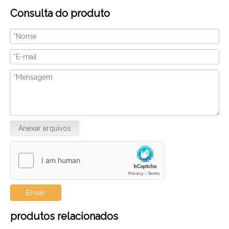
Consulta do produto
nossa paixão por artesanato de qualidade e design
xam
inovador. Nós vamos
Anexar arquivos
Enviar
produtos relacionados