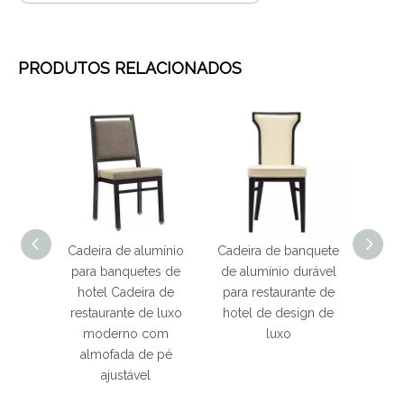
PRODUTOS RELACIONADOS
ar para
Cadeira de alumínio
Cadeira de banquete
Cadei
lhável
para banquetes de
de alumínio durável
d
 com
hotel Cadeira de
para restaurante de
empilh
ível
restaurante de luxo
hotel de design de
de 
moderno com
luxo
quali
almofada de pé
mol
ajustável
char