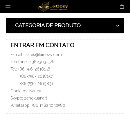
CATEGORIA DE PRODUTO
ENTRAR EM CONTATO
E-mail:
sales@laicozy.com
Telefone:
13823032582
Tel: +86-756-2618158
+86-756-
2618157
+86-756-
2619831
Contatos: Nancy
Skype: zengxuanart
Whatsapp:
+86
13823032582