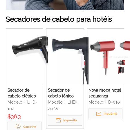
Secadores de cabelo para hotéis
Secador de
Secador de
Nova moda hotel
cabelo elétrico
cabelo iônico
segurança
de segurança de
montado na
banheiro
Modelo:
HLHD-
Modelo:
HLHD-
Modelo:
HD-010
hotel com cabo
parede de
dobrável
102
201W
retrátil
segurança preta
tamanho
Inquérito
$
36.3
do hotel
compacto prático
Inquérito
mini secador de
Carrinho