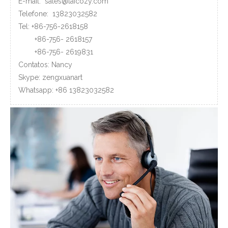
E-mail:
sales@laicozy.com
Telefone:
13823032582
Tel: +86-756-2618158
+86-756-
2618157
+86-756-
2619831
Contatos: Nancy
Skype: zengxuanart
Whatsapp:
+86
13823032582