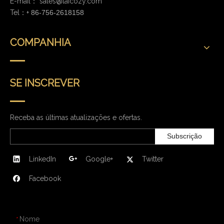
E-mail：
sales@laicozy.com
Tel：+
86-756-2618158
COMPANHIA
SE INSCREVER
Receba as últimas atualizações e ofertas.
Subscrição
LinkedIn
Google+
Twitter
Facebook
CONTATE-NOS
Nome
*