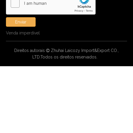
Enviar
Venda imperdível
Direitos autorais
Zhuhai Laicozy Import&Export CO.,

LTD.Todos os direitos reservados.