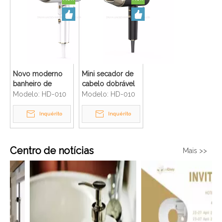
Novo moderno
Mini secador de
banheiro de
cabelo dobrável
segurança do
de tamanho
Modelo:
HD-010
Modelo:
HD-010
hotel compacto
compacto para
prático mini
quarto de hotel
Inquérito
Inquérito
secador de
de boa qualidade
cabelo dobrável
Centro de notícias
Mais >>