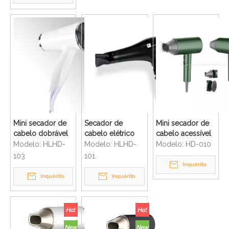
cabelo
Mini secador de
Secador de
Mini secador de
cabelo dobrável
cabelo elétrico
cabelo acessível
de segurança
operado por
de tamanho
Modelo:
HLHD-
Modelo:
HLHD-
Modelo:
HD-010
para banheiro
sensor de
compacto do
103
101
sem fio de hotel
segurança de
banheiro
Inquérito
com cor branca
hotel por atacado
dobrável do hotel
Inquérito
Inquérito