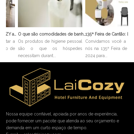
136ª Feira de Cantão: LAICOZY apresenta o futuro dos móveis para hotéis e utensílios de buffet
O que são comodidades de banheiro?
ntar a
Os produtos de higiene pessoal
Convidamos você a se j
tão de
são o que os hóspedes
nós na 135ª Feira de Ca
necessitam durant...
2024 para...
Nossa equipe confiável, apoiada por anos de experiência,
pode fornecer um pacote que atenda ao seu orçamento e
demanda em um curto espaço de tempo.