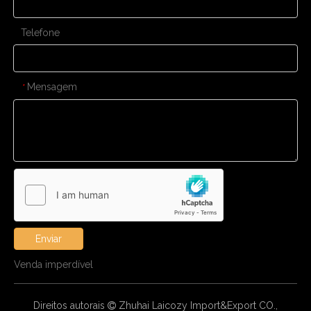
Telefone
Mensagem
*
Enviar
Venda imperdível
Direitos autorais
Zhuhai Laicozy Import&Export CO.,
