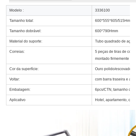
Modelo :
3336100
Tamanho total:
600*555*605/515Hmm
Tamanho dobrável:
600*790Hmm
Material do suporte:
Tubo quadrado de aço i
Correias:
5 peças de tiras de couro
montado firmemente na e
Cor da superfície:
Ouro polido/escovado/ti
Voltar:
com barra traseira e alç
Embalagem:
6pcs/CTN, tamanho da ca
Aplicativo
Hotel, apartamento, qua