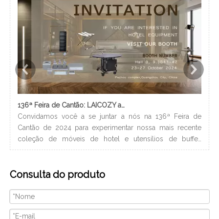
136ª Feira de Cantão: LAICOZY apresenta o futuro dos móveis para hotéis e utensílios de buffet
Convidamos você a se juntar a nós na 136ª Feira de
Os 
Cantão de 2024 para experimentar nossa mais recente
nec
coleção de móveis de hotel e utensílios de buffet.
lev
Estamos ansiosos para nos conectar com profissionais da
ban
indústria, construir novos relacionamentos e compartilhar
hig
Consulta do produto
nossa paixão por artesanato de qualidade e design
xam
inovador. Nós vamos