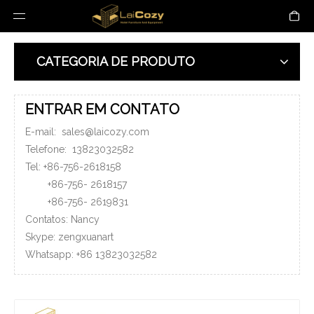
CATEGORIA DE PRODUTO
ENTRAR EM CONTATO
E-mail:
sales@laicozy.com
Telefone:
13823032582
Tel: +86-756-2618158
+86-756-
2618157
+86-756-
2619831
Contatos: Nancy
Skype: zengxuanart
Whatsapp:
+86
13823032582