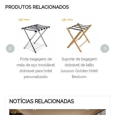
PRODUTOS RELACIONADOS
agem
Porta-bagagens de
Suporte de bagagem
Supor
 aço
mala de aço inoxidável
dobrável de latão
de sa
 hotel
dobrável para hotel
luxuoso Golden Hotel
de 
do
personalizado
Bedoom
NOTÍCIAS RELACIONADAS