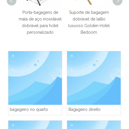
agem
Porta-bagagens de
Suporte de bagagem
Supor
 aço
mala de aço inoxidável
dobrável de latão
de sa
 hotel
dobrável para hotel
luxuoso Golden Hotel
de 
do
personalizado
Bedoom
bagageiro no quarto
Bagageiro direito