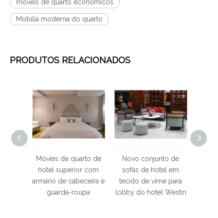
móveis de quarto econômicos
Mobília moderna do quarto
PRODUTOS RELACIONADOS
Móveis de quarto de
Novo conjunto de
Moderna sala de e
hotel superior com
sofás de hotel em
em madeira Hot
rmário de cabeceira e
tecido de vime para
Resort Villa Móv
guarda-roupa
lobby do hotel Westin