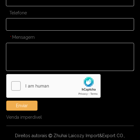
Telefone
Mensagem
*
Enviar
Venda imperdível
Direitos autorais
Zhuhai Laicozy Import&Export CO.,
