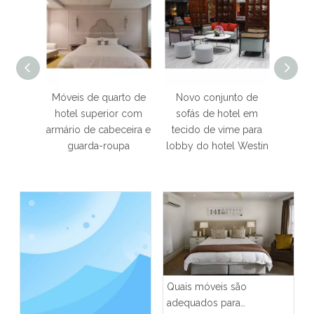
Móveis de quarto de
Novo conjunto de
Moderna sala de e
hotel superior com
sofás de hotel em
em madeira Hot
rmário de cabeceira e
tecido de vime para
Resort Villa Móv
guarda-roupa
lobby do hotel Westin
Quais móveis são
adequados para