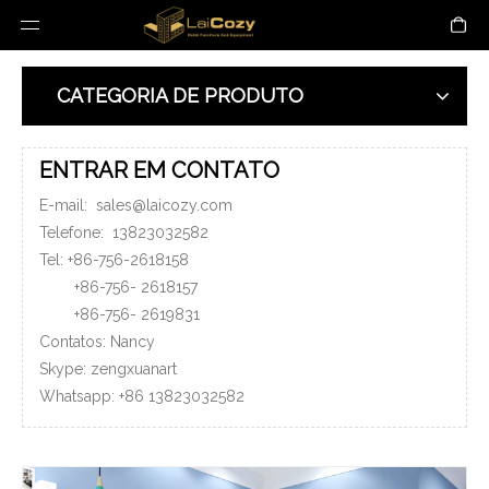
CATEGORIA DE PRODUTO
ENTRAR EM CONTATO
E-mail:
sales@laicozy.com
Telefone:
13823032582
Tel: +86-756-2618158
+86-756-
2618157
+86-756-
2619831
Contatos: Nancy
Skype: zengxuanart
Whatsapp:
+86
13823032582