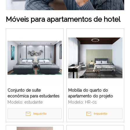
Móveis para apartamentos de hotel
Conjunto de suíte
Mobília do quarto do
econômica para estudantes
apartamento do projeto
e quarto escolar
moderno do hotel de
Modelo:
estudante
Modelo:
HR-01
negócios
Inquérito
Inquérito