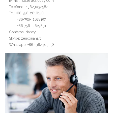
E-mail:
sales@laicozy.com
Telefone:
13823032582
Tel: +86-756-2618158
+86-756-
2618157
+86-756-
2619831
Contatos: Nancy
Skype: zengxuanart
Whatsapp:
+86
13823032582