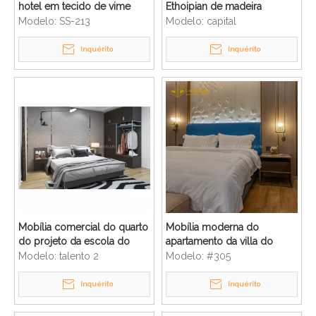
hotel em tecido de vime
Ethoipian de madeira
para lobby do hotel Westin
luxuoso personalizado de 5
Modelo:
SS-213
Modelo:
capital
estrelas
Inquérito
Inquérito
Mobília comercial do quarto
Mobília moderna do
do projeto da escola do
apartamento da villa do
apartamento do tamanho
quarto do hotel da estrela
Modelo:
talento 2
Modelo:
#305
grande
da estrela
Inquérito
Inquérito