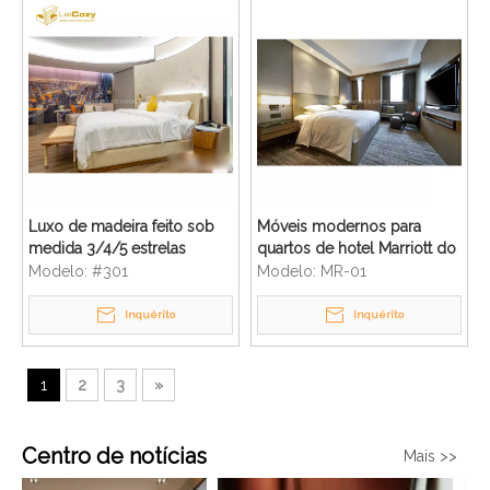
Luxo de madeira feito sob
Móveis modernos para
medida 3/4/5 estrelas
quartos de hotel Marriott do
móveis de quarto de hotel
projeto FFE & OSE
Modelo:
#301
Modelo:
MR-01
Inquérito
Inquérito
1
2
3
»
Centro de notícias
Mais >>