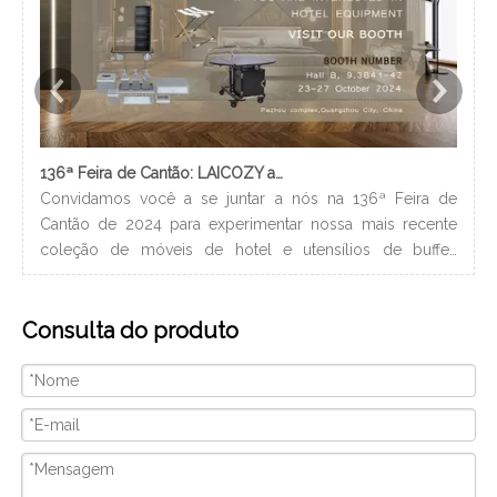
136ª Feira de Cantão: LAICOZY apresenta o futuro dos móveis para hotéis e utensílios de buffet
Convidamos você a se juntar a nós na 136ª Feira de
Os 
Cantão de 2024 para experimentar nossa mais recente
nec
coleção de móveis de hotel e utensílios de buffet.
lev
Estamos ansiosos para nos conectar com profissionais da
ban
indústria, construir novos relacionamentos e compartilhar
hig
Consulta do produto
nossa paixão por artesanato de qualidade e design
xam
inovador. Nós vamos