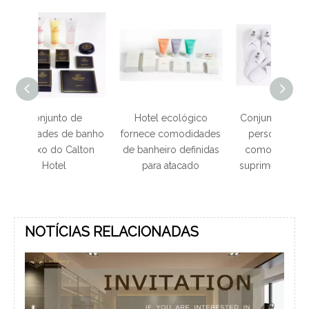
de
Hotel ecológico
Conjunto econômico
Conju
 banho
fornece comodidades
personalizado de
de a
alton
de banheiro definidas
comodidades para
banho 
para atacado
suprimentos de hotel
PALM
NOTÍCIAS RELACIONADAS