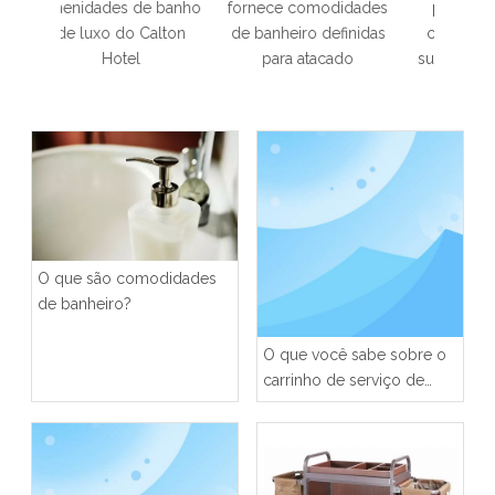
 banho
fornece comodidades
personalizado de
de a
alton
de banheiro definidas
comodidades para
banho 
para atacado
suprimentos de hotel
PALM
O que são comodidades
de banheiro?
O que você sabe sobre o
carrinho de serviço de
quarto de hotel?