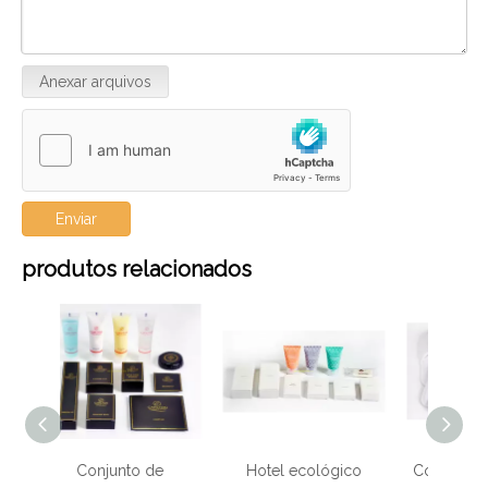
Anexar arquivos
Enviar
produtos relacionados
de
Hotel ecológico
Conjunto econômico
Conju