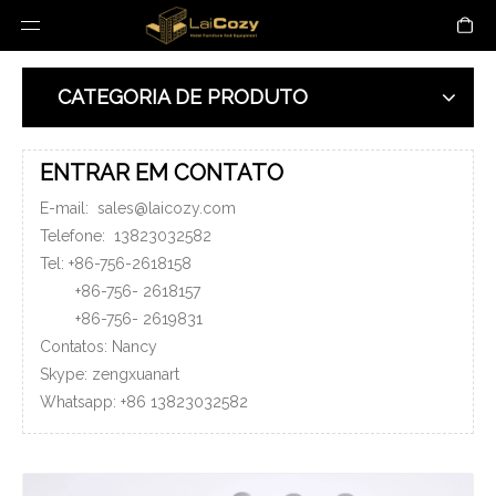
CATEGORIA DE PRODUTO
ENTRAR EM CONTATO
E-mail:
sales@laicozy.com
Telefone:
13823032582
Tel: +86-756-2618158
+86-756-
2618157
+86-756-
2619831
Contatos: Nancy
Skype: zengxuanart
Whatsapp:
+86
13823032582