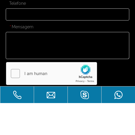
Telefone
Mensagem
*
Enviar
CONTATE-NOS
Venda imperdível
Direitos autorais
Zhuhai Laicozy Import&Export CO.,

LTD.Todos os direitos reservados.