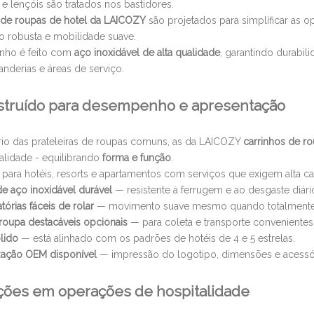
e lençóis são tratados nos bastidores.
 de roupas de hotel da LAICOZY
são projetados para simplificar as 
o robusta e mobilidade suave.
inho é feito com
aço inoxidável de alta qualidade
, garantindo durabil
vanderias e áreas de serviço.
truído para desempenho e apresentação
rio das prateleiras de roupas comuns, as da LAICOZY
carrinhos de ro
alidade - equilibrando
forma e função
.
 para hotéis, resorts e apartamentos com serviços que exigem alta ca
de aço inoxidável durável
— resistente à ferrugem e ao desgaste diári
tórias fáceis de rolar
— movimento suave mesmo quando totalmente
oupa destacáveis ​​opcionais
— para coleta e transporte convenientes
lido
— está alinhado com os padrões de hotéis de 4 e 5 estrelas.
zação OEM disponível
— impressão do logotipo, dimensões e acessó
ções em operações de hospitalidade