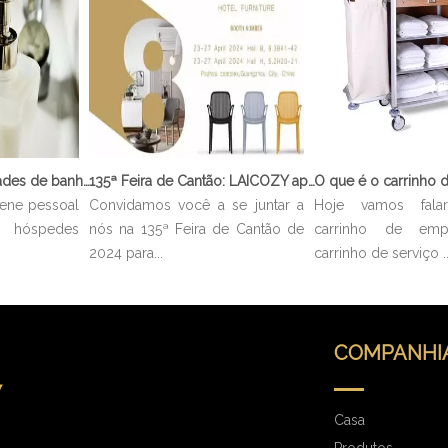
O que são comodidades de banheiro?
135ª Feira de Cantão: LAICOZY apresenta o futuro dos móveis para hotéis e utensílios de buffet
iene pessoal
Convidamos você a se juntar a
Hoje vamos fal
hóspedes
nós na 135ª Feira de Cantão de
carrinho de em
2024 para...
carrinho de serviço ..
COMPANHI
Casa