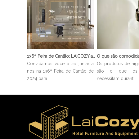
136ª Feira de Cantão: LAICOZY apresenta o futuro dos móveis para hotéis e utensílios de buffet
Convidamos você a se juntar a
Os produtos de hig
nós na 136ª Feira de Cantão de
são o que os 
2024 para...
necessitam durant...