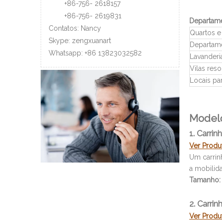
+86-756-
2618157
+86-756-
2619831
Departam
Contatos: Nancy
Quartos e 
Skype: zengxuanart
Departam
Whatsapp:
+86
13823032582
Lavanderi
Vilas res
Locais pa
Modelo
1. Carri
Ver Prod
Um carrin
a mobilid
Tamanho:
2. Carri
Ver Prod