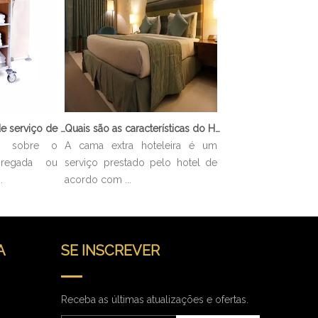
O que é o carrinho de serviço de limpeza?
Quais são as características do Hotel Cama Extra?
ar sobre o
A cama extra hoteleira é um
pregada ou
serviço prestado pelo hotel de
.
acordo com ...
A
SE INSCREVER
Receba as últimas atualizações e ofertas.