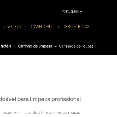
Português
NOTÍCIA
DOWNLOAD
CONTATE-NOS
 hotéis
»
Carrinho de limpeza
»
Carrinhos de roupas
idável para limpeza profissional
 dos hóspedes – incluindo a forma como as roupas,