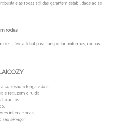
 robusta e as rodas sólidas garantem estabilidade ao se
com rodas
esistência. Ideal para transportar uniformes, roupas
 LAICOZY
à corrosão e longa vida útil.
so e reduzem o ruído.
s luxuosos.
po.
res internacionais.
seu serviço.'