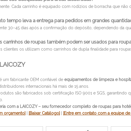
ente. Cada carrinho é equipado com rodízios de borracha que não d
to tempo leva a entrega para pedidos em grandes quantida
te 30–45 dias após a confirmação do depósito, dependendo da qua
s carrinhos de roupas também podem ser usados ​​para rou
s clientes os utilizam como carrinhos de dupla finalidade para roupa
 LAICOZY
é um fabricante OEM confiável de
equipamentos de limpeza e hospita
distribuidores internacionais há mais de 15 anos.
odutos são fabricados sob certificação ISO 9001 e SGS, garantindo 
o.
eria com a LAICOZY – seu fornecedor completo de roupas para hotéis
 um orçamento]
|
[Baixar Catálogo]
|
[Entre em contato com a equipe de