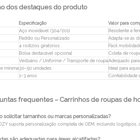
o dos destaques do produto
Especificação
Valor para com
Aço inoxidável (304/201)
Resistente à fer
Padrão ou Personalizado
Adapta-se às d
4 rodízios giratórios
Fácil mobilidad
Bolsa destacável opcional
Coleta de roupa
Vestuário / Uniforme / Transporte de roupa
Adequado para 
de mínima
30–50 unidades
Ideal para aqui
1–3 anos
Confiabilidade
untas frequentes – Carrinhos de roupas de ho
o solicitar tamanhos ou marcas personalizadas?
OZY suporta personalização completa de OEM, incluindo logotipos, 
odas são adequadas para áreas alcatifadas?