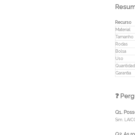
Resum
Recurso
Material
Tamanho
Rodas
Bolsa
Uso
Quantida
Garantia
❓ Perg
Q1. Poss
Sim. LAIC
Q2. As r