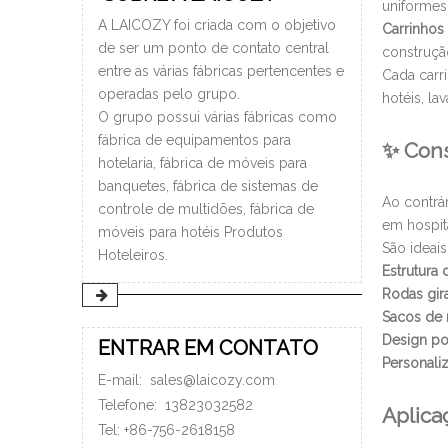
uniformes 
A LAICOZY foi criada com o objetivo
Carrinhos
de ser um ponto de contato central
construçã
entre as várias fábricas pertencentes e
Cada carr
operadas pelo grupo.
hotéis, la
O grupo possui várias fábricas como
fábrica de equipamentos para
✨ Cons
hotelaria, fábrica de móveis para
banquetes, fábrica de sistemas de
Ao contrá
controle de multidões, fábrica de
em hospit
móveis para hotéis Produtos
São ideais
Hoteleiros.
Estrutura 
Rodas gira
Sacos de r
Design po
ENTRAR EM CONTATO
Personali
E-mail:
sales@laicozy.com
Telefone:
13823032582
Aplica
Tel: +86-756-2618158