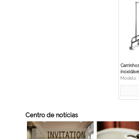
Carrinho
inoxidáv
para hote
Modelo:
Centro de notícias