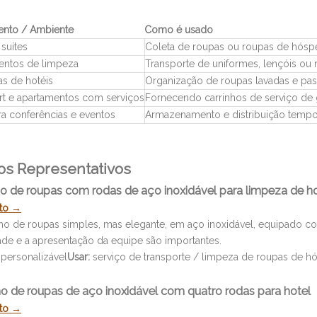
ento / Ambiente
Como é usado
suítes
Coleta de roupas ou roupas de hósp
entos de limpeza
Transporte de uniformes, lençóis ou 
as de hotéis
Organização de roupas lavadas e pas
ort e apartamentos com serviços
Fornecendo carrinhos de serviço de
ra conferências e eventos
Armazenamento e distribuição tempor
s Representativos
nho de roupas com rodas de aço inoxidável para limpeza de ho
uto →
ho de roupas simples, mas elegante, em aço inoxidável, equipado com 
ade e a apresentação da equipe são importantes.
personalizável
Usar:
serviço de transporte / limpeza de roupas de h
nho de roupas de aço inoxidável com quatro rodas para hotel
uto →