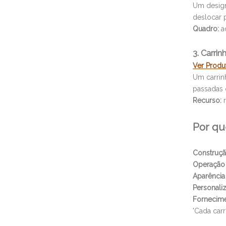
Um design 
deslocar 
Quadro:
aç
3. Carri
Ver Prod
Um carrin
passadas 
Recurso:
r
Por qu
Construç
Operação 
Aparência 
Personaliz
Fornecime
'Cada car