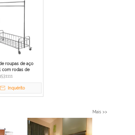
de roupas de aço
l com rodas de
ara hotel
3531111
Inquérito
Mais >>