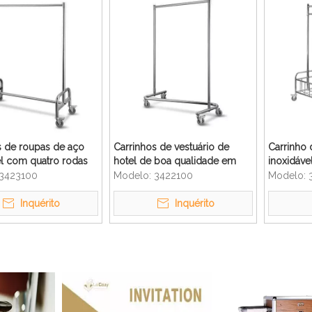
s de roupas de aço
Carrinhos de vestuário de
Carrinho 
el com quatro rodas
hotel de boa qualidade em
inoxidáve
l
aço inoxidável com rodas
limpeza p
3423100
Modelo:
3422100
Modelo:
Inquérito
Inquérito