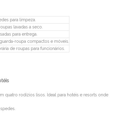
edes para limpeza.
roupas lavadas a seco.
sadas para entrega.
 guarda-roupa compactos e móveis.
ária de roupas para funcionários.
téis
quatro rodízios lisos. Ideal para hotéis e resorts onde
óspedes.