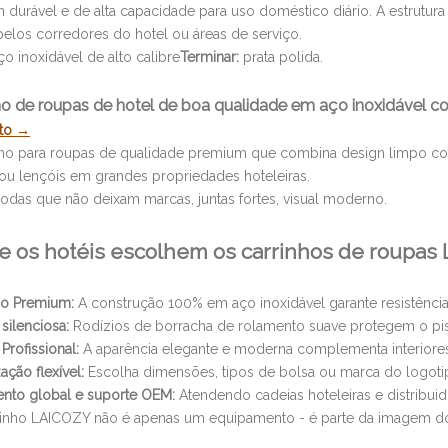
durável e de alta capacidade para uso doméstico diário. A estrutura
pelos corredores do hotel ou áreas de serviço.
o inoxidável de alto calibre
Terminar:
prata polida.
nho de roupas de hotel de boa qualidade em aço inoxidável 
uto →
ho para roupas de qualidade premium que combina design limpo com r
ou lençóis em grandes propriedades hoteleiras.
odas que não deixam marcas, juntas fortes, visual moderno.
e os hotéis escolhem os carrinhos de roupas
ão Premium:
A construção 100% em aço inoxidável garante resistência 
silenciosa:
Rodízios de borracha de rolamento suave protegem o pi
Profissional:
A aparência elegante e moderna complementa interiore
ação flexível:
Escolha dimensões, tipos de bolsa ou marca do logoti
nto global e suporte OEM:
Atendendo cadeias hoteleiras e distribuido
rinho LAICOZY não é apenas um equipamento - é parte da imagem do 