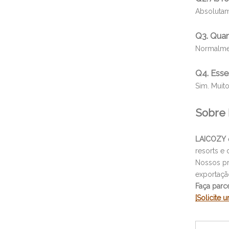
Absolutam
Q3. Quan
Normalmen
Q4. Esse
Sim. Muito
Sobre
LAICOZY
resorts e 
Nossos pr
exportaçã
Faça parc
[Solicite