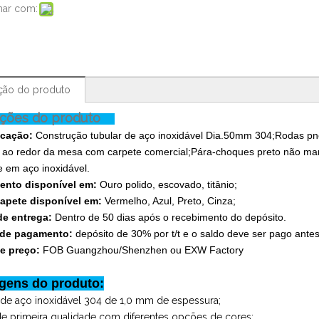
har com:
ção do produto
ições do produto
icação:
Construção tubular de aço inoxidável Dia.50mm 304;Rodas pneu
 ao redor da mesa com carpete comercial;Pára-choques preto não mar
e em aço inoxidável.
nto disponível em:
Ouro polido, escovado, titânio;
tapete disponível em:
Vermelho, Azul, Preto, Cinza;
e entrega:
Dentro de 50 dias após o recebimento do depósito.
 de pagamento:
depósito de 30% por t/t e o saldo deve ser pago antes
e preço:
FOB Guangzhou/Shenzhen ou EXW Factory
gens do produto:
 de aço inoxidável 304 de 1,0 mm de espessura;
e primeira qualidade com diferentes opções de cores;