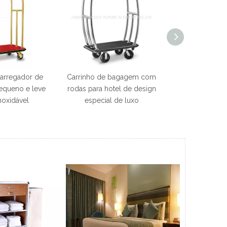
carregador de
Carrinho de bagagem com
Carrinho de 
pequeno e leve
rodas para hotel de design
base de deck de
noxidável
especial de luxo
de luxo p