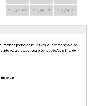
2105324-MP
2105344-MP
2105394-MP
máticas pretas de 8″, 2 fixas 2 universais;Saia de
cante para proteger sua propriedade;Com final de
 do envio.