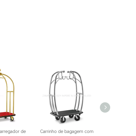
carregador de
Carrinho de bagagem com
Carrinho de 