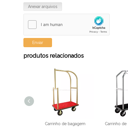
Anexar arquivos
Enviar
produtos relacionados
e hotel com
Carrinho de bagagem
Carrinho d