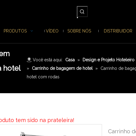
PRODUTOS
VÍDEO
SOBRE NÓS
DISTRIBUIDOR
gem
Você está aqui:
Casa
»
Design e Projeto Hoteleiro
a hotel
»
Carrinho de bagagem de hotel
»
Carrinho de bagag
hotel com rodas
oduto tem sido na prateleira!
Carrinho 