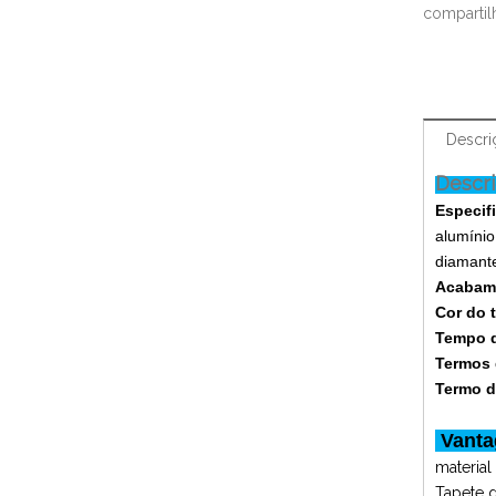
compartil
Descri
Descr
Especif
alumínio
diamant
Acabame
Cor do 
Tempo d
Termos
Termo d
Vanta
material
Tapete d