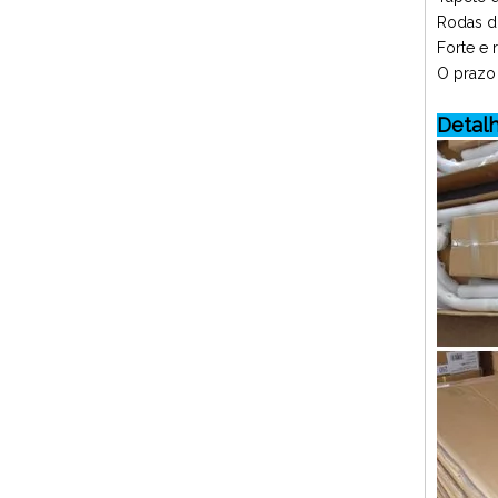
Rodas du
Forte e r
O prazo 
Detal