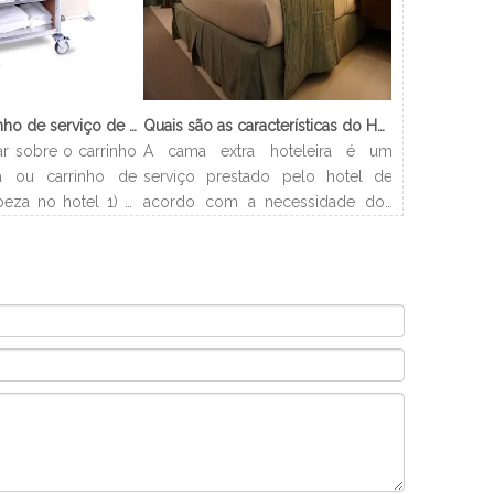
O que é o carrinho de serviço de limpeza?
Quais são as características do Hotel Cama Extra?
ar sobre o carrinho
A cama extra hoteleira é um
 ou carrinho de
serviço prestado pelo hotel de
peza no hotel 1) O
acordo com a necessidade dos
o de empregada? O
clientes. Os hotéis podem
mpregada doméstica
organizar a cama com
o que serve para
flexibilidade e resolver problemas
s os suprimentos
de acomodação dos clientes. E
aos hóspedes de
este artigo apresentará os tipos e
número de quartos
procedimentos de camas extras
exigidos pelo
em hotéis.
o de limpeza em
or