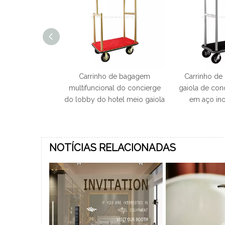
e hotel com
Carrinho de bagagem
Carrinho d
ourado carrinho
multifuncional do concierge
gaiola de con
m decorativo
do lobby do hotel meio gaiola
em aço ino
lusivo
NOTÍCIAS RELACIONADAS