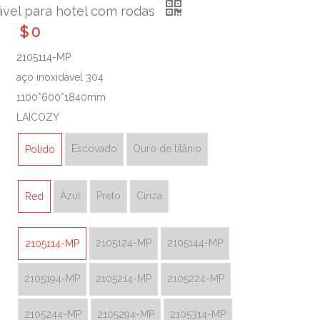
ável para hotel com rodas
$
0
2105114-MP
aço inoxidável 304
1100*600*1840mm
LAICOZY
Escovado
Ouro de titânio
Polido
Azul
Preto
Cinza
Red
2105124-MP
2105144-MP
2105114-MP
2105194-MP
2105214-MP
2105224-MP
2105244-MP
2105294-MP
2105314-MP