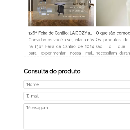
136ª Feira de Cantão: LAICOZY apresenta o futuro dos móveis para hotéis e utensílios de buffet
Convidamos você a se juntar a nós
Os produtos de 
na 136ª Feira de Cantão de 2024
são o que 
para experimentar nossa mais
necessitam duran
recente coleção de móveis de
no hotel. Gera
hotel e utensílios de buffet.
nome do hotel
Consulta do produto
Estamos ansiosos para nos
encontrá-los 
conectar com profissionais da
Dependendo do t
indústria, construir novos
os produtos de 
relacionamentos e compartilhar
são diferentes 
nossa paixão por artesanato de
pequenos xampu, 
qualidade e design inovador. Nós
gel de banho, etc.
vamos