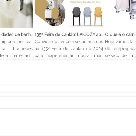
O que são comodidades de banheiro?
135ª Feira de Cantão: LAICOZY apresenta o futuro dos móveis para hotéis e utensílios de buffet
higiene pessoal
Convidamos você a se juntar a nós
Hoje vamos fal
os hóspedes
na 135ª Feira de Cantão de 2024
de empregada
te a sua estadia
para experimentar nossa mais
serviço de lim
lmente levam o
recente coleção de móveis de
que é carrinh
 e você pode
hotel e utensílios de buffet.
carrinho de e
no banheiro.
Estamos ansiosos para nos
é um carrinh
ipo de quarto,
conectar com profissionais da
estocar todo
higiene pessoal
indústria, construir novos
necessários 
e podem incluir
relacionamentos e compartilhar
acordo com o 
loção corporal,
nossa paixão por artesanato de
alocados 
qualidade e design inovador.
departament
efetivamente p