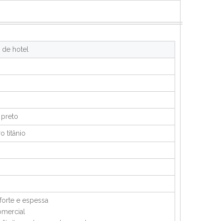
 de hotel
 preto
 titânio
 forte e espessa
omercial