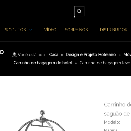
PRODUTOS
VÍDEO
SOBRE NÓS
DISTRIBUIDOR
ço
Você está aqui:
Casa
»
Design e Projeto Hoteleiro
»
Móv
Carrinho de bagagem de hotel
»
Carrinho de bagagem leve 
Carrinho d
saguão de
Modelo:
Material: