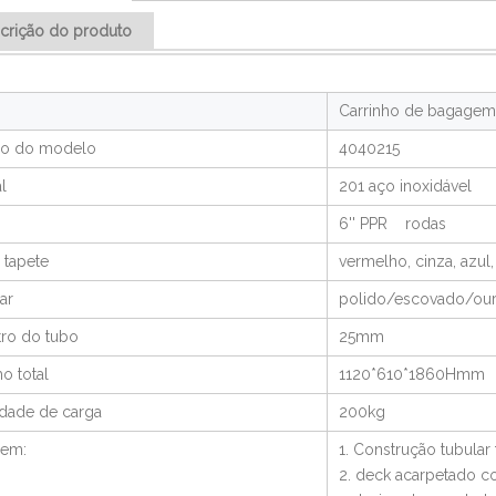
crição do produto
Carrinho de bagagem
o do modelo
4040215
l
201 aço inoxidável
6'' PPR rodas
 tapete
vermelho, cinza, azul,
ar
polido/escovado/ouro
ro do tubo
25mm
o total
1120*610*1860Hmm
dade de carga
200kg
gem:
1. Construção tubular
2. deck acarpetado c