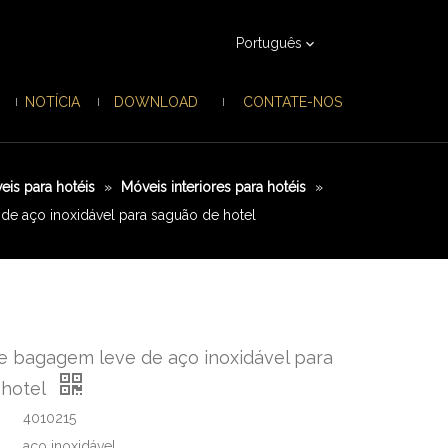
Português
NOTÍCIA
DOWNLOAD
CONTATE-NOS
eis para hotéis
»
Móveis interiores para hotéis
»
de aço inoxidável para saguão de hotel
e bagagem leve de aço inoxidável para
 hotel
4010215
aço inoxidável