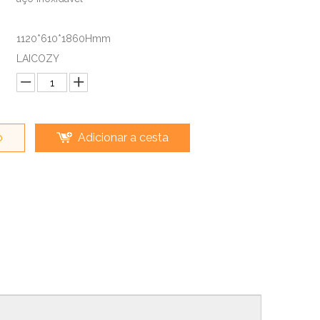
1120*610*1860Hmm
LAICOZY
o
Adicionar a cesta