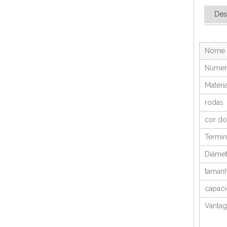
Des
Nome
Númer
Materia
rodas
cor do
Termin
Diâmet
tamanh
capaci
Vanta