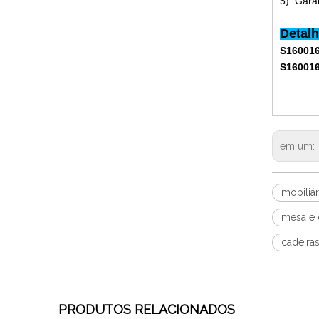
5) Garan
Detal
S16001
S16001
em um:
mobiliá
mesa e c
cadeiras
PRODUTOS RELACIONADOS