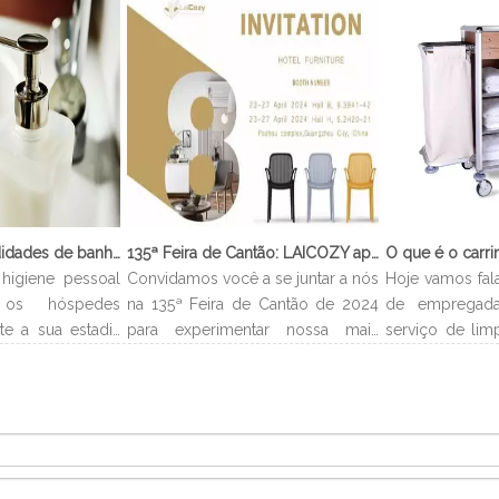
O que são comodidades de banheiro?
135ª Feira de Cantão: LAICOZY apresenta o futuro dos móveis para hotéis e utensílios de buffet
higiene pessoal
Convidamos você a se juntar a nós
Hoje vamos fal
os hóspedes
na 135ª Feira de Cantão de 2024
de empregada
te a sua estadia
para experimentar nossa mais
serviço de lim
lmente levam o
recente coleção de móveis de
que é carrinh
 e você pode
hotel e utensílios de buffet.
carrinho de e
no banheiro.
Estamos ansiosos para nos
é um carrinh
ipo de quarto,
conectar com profissionais da
estocar todo
higiene pessoal
indústria, construir novos
necessários 
e podem incluir
relacionamentos e compartilhar
acordo com o 