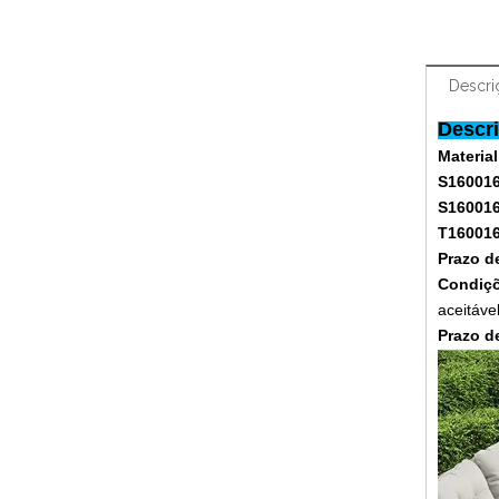
Descri
Descri
Material
S16001
S16001
T16001
Prazo d
Condiç
aceitável
Prazo d