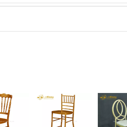
loção corporal,
nossa paixão por artesanato de
alocados 
qualidade e design inovador.
departament
efetivamente p