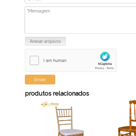
nossa paixão por artesanato de
pequenos xampu, 
qualidade e design inovador. Nós
gel de banho, etc.
vamos
Anexar arquivos
Enviar
produtos relacionados