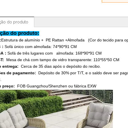
ção do produto
ção do produto:
:
Estrutura de alumínio +
PE Rattan +
Almofada (Cor do tecido para o
6
：
Sofá único com almofada: 74*90*91 CM
6A
：
Sofá de três lugares com almofada: 168*90*91 CM
6T:
Mesa de chá com tampo de vidro transparente: 110*55*50 CM
e entrega:
Cerca de 35 dias após o depósito do recibo.
ões de pagamento:
Depósito de 30% por T/T, e o saldo deve ser pag
.
e preço:
FOB Guangzhou/Shenzhen ou fábrica EXW