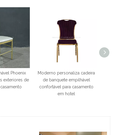
hável Phoenix
Moderno personaliza cadeira
Cadeiras de ma
s exteriores de
de banquete empilhável
de Tiffany d
o casamento
confortável para casamento
alumínio do r
em hotel
hot