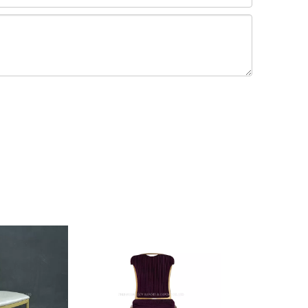
exigidos pelo
em hotéis.
o de limpeza em
or