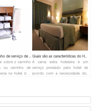
O que é o carrinho de serviço de limpeza?
Quais são as características do Hotel Cama Extra?
ar sobre o carrinho
A cama extra hoteleira é um
 ou carrinho de
serviço prestado pelo hotel de
peza no hotel 1) O
acordo com a necessidade dos
o de empregada? O
clientes. Os hotéis podem
mpregada doméstica
organizar a cama com
o que serve para
flexibilidade e resolver problemas
s os suprimentos
de acomodação dos clientes. E
aos hóspedes de
este artigo apresentará os tipos e
número de quartos
procedimentos de camas extras