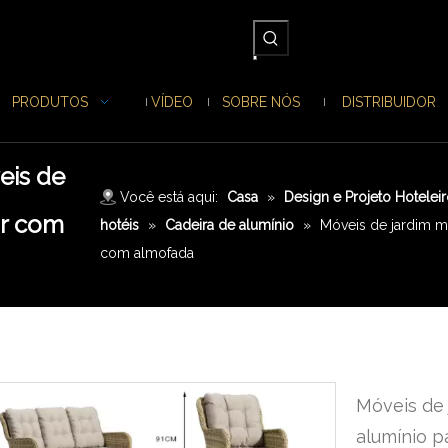
PRODUTOS
VÍDEO
SOBRE NÓS
DISTRIBUIDOR
eis de
Você está aqui:
Casa
»
Design e Projeto Hotelei
or com
hotéis
»
Cadeira de alumínio
»
Móveis de jardim m
com almofada
Móveis de
alumínio p