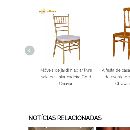
nix empilhável
Móveis de jardim ao ar livre
A festa de cas
adeira Napoleão
sala de jantar cadeira Gold
do evento pre
ffany Chivari
Chiavari
Chiavar
NOTÍCIAS RELACIONADAS