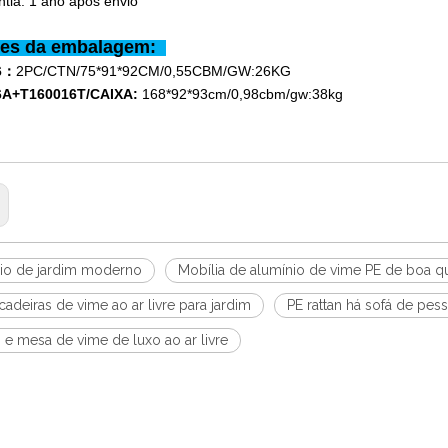
tia: 1 ano após envio
hes da embalagem:
6
：
2PC/CTN/75*91*92CM/0,55CBM/GW:26KG
6A+
T160016T/CAIXA:
168*92*93cm/0,98cbm/gw:38kg
rio de jardim moderno
Mobília de alumínio de vime PE de boa q
adeiras de vime ao ar livre para jardim
PE rattan há sofá de pe
 e mesa de vime de luxo ao ar livre