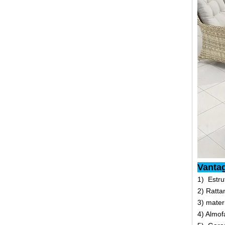
Vanta
1) Estru
2) Ratta
3) mater
4) Almof