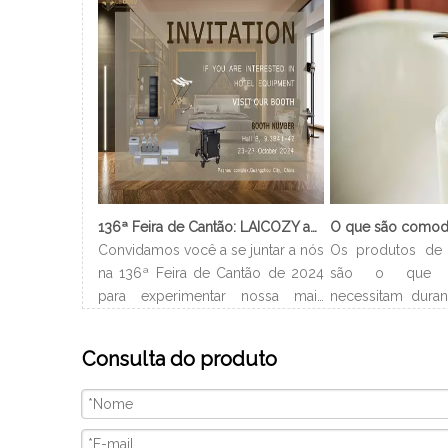
136ª Feira de Cantão: LAICOZY apresenta o futuro dos móveis para hotéis e utensílios de buffet
Convidamos você a se juntar a nós
Os produtos de 
na 136ª Feira de Cantão de 2024
são o que 
para experimentar nossa mais
necessitam duran
recente coleção de móveis de
no hotel. Gera
hotel e utensílios de buffet.
nome do hotel
Consulta do produto
Estamos ansiosos para nos
encontrá-los 
conectar com profissionais da
Dependendo do t
indústria, construir novos
os produtos de 
relacionamentos e compartilhar
são diferentes 