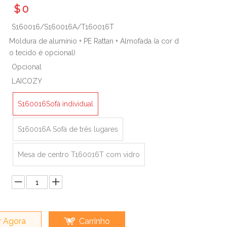
$
0
S160016/S160016A/T160016T
Moldura de alumínio + PE Rattan + Almofada (a cor d
o tecido é opcional)
Opcional
LAICOZY
S160016Sofá individual
S160016A Sofá de três lugares
Mesa de centro T160016T com vidro
 Agora
Carrinho