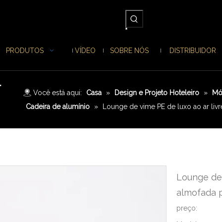
PRODUTOS
VÍDEO
SOBRE NÓS
DISTRIBUIDOR
r
Você está aqui:
Casa
»
Design e Projeto Hoteleiro
»
Mó
Cadeira de alumínio
»
Lounge de vime PE de luxo ao ar liv
Lounge de 
almofada 
preço: