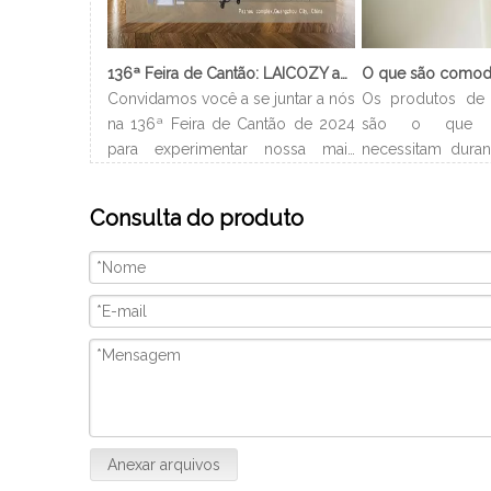
136ª Feira de Cantão: LAICOZY apresenta o futuro dos móveis para hotéis e utensílios de buffet
Convidamos você a se juntar a nós
Os produtos de 
na 136ª Feira de Cantão de 2024
são o que 
para experimentar nossa mais
necessitam duran
recente coleção de móveis de
no hotel. Gera
hotel e utensílios de buffet.
nome do hotel
Consulta do produto
Estamos ansiosos para nos
encontrá-los 
conectar com profissionais da
Dependendo do t
indústria, construir novos
os produtos de 
relacionamentos e compartilhar
são diferentes 
nossa paixão por artesanato de
pequenos xampu, 
qualidade e design inovador. Nós
gel de banho, etc.
vamos
Anexar arquivos