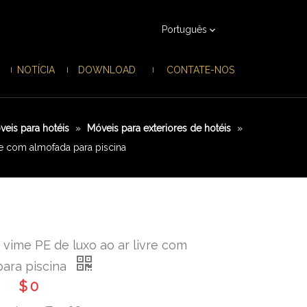
Português
NOTÍCIA
DOWNLOAD
CONTATE-NOS
veis para hotéis
»
Móveis para exteriores de hotéis
»
re com almofada para piscina
vime PE de luxo ao ar livre com
para piscina
$
0