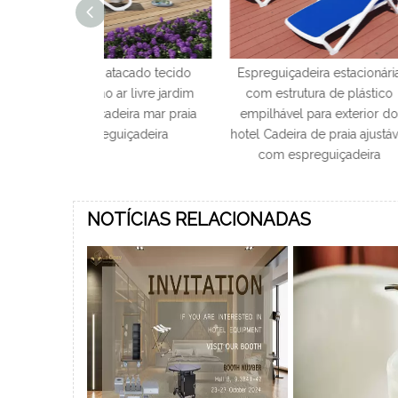
tacado tecido
Espreguiçadeira estacionária
Cadeiras de ev
ar livre jardim
com estrutura de plástico
Chiavari para 
eira mar praia
empilhável para exterior do
com preço 
uiçadeira
hotel Cadeira de praia ajustável
com espreguiçadeira
NOTÍCIAS RELACIONADAS