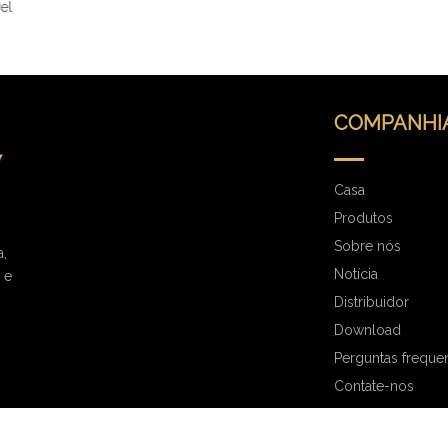
COMPANHI
Casa
Produtos
Sobre nós
a,
Notícia
 e
Distribuidor
Download
Perguntas freque
Contate-nos