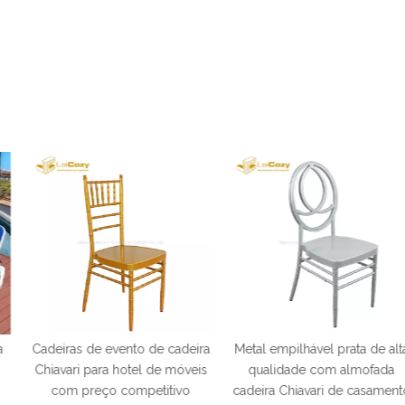
ento de cadeira
Metal empilhável prata de alta
Cadeira Phoen
hotel de móveis
qualidade com almofada
para festa Ca
competitivo
cadeira Chiavari de casamento
Cadeira Tif