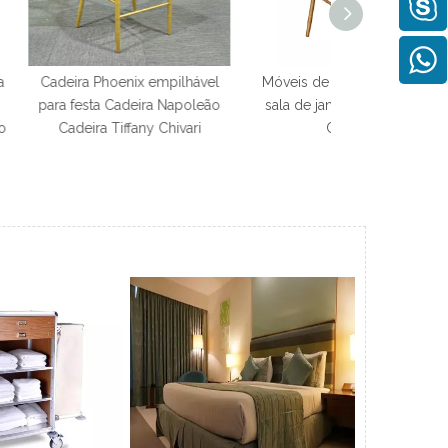
ix empilhável
Móveis de jardim ao ar livre
A festa de casa
deira Napoleão
sala de jantar cadeira Gold
do evento pres
fany Chivari
Chiavari
Chiavari