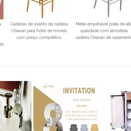
ento de cadeira
Metal empilhável prata de alta
Cadeira Phoen
hotel de móveis
qualidade com almofada
para festa Ca
competitivo
cadeira Chiavari de casamento
Cadeira Tif