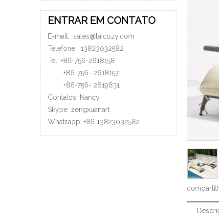
ENTRAR EM CONTATO
E-mail:
sales@laicozy.com
Telefone:
13823032582
Tel: +86-756-2618158
+86-756-
2618157
+86-756-
2619831
Contatos: Nancy
Skype: zengxuanart
Whatsapp:
+86
13823032582
compartil
Descri