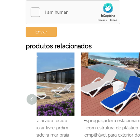
Enviar
produtos relacionados
tacado tecido
Espreguiçadeira estacionária
Cadeiras de ev
ar livre jardim
com estrutura de plástico
Chiavari para 
eira mar praia
empilhável para exterior do
com preço 