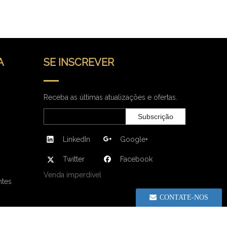
A
SE INSCREVER
Receba as últimas atualizações e ofertas.
Subscrição
LinkedIn
Google+
Twitter
Facebook
Venda imperdível
ntes
CONTATE-NOS