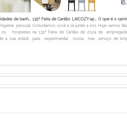
O que são comodidades de banheiro?
135ª Feira de Cantão: LAICOZY apresenta o futuro dos móveis para hotéis e utensílios de buffet
higiene pessoal
Convidamos você a se juntar a nós
Hoje vamos fal
os hóspedes
na 135ª Feira de Cantão de 2024
de empregada
te a sua estadia
para experimentar nossa mais
serviço de lim
lmente levam o
recente coleção de móveis de
que é carrinh
 e você pode
hotel e utensílios de buffet.
carrinho de e
no banheiro.
Estamos ansiosos para nos
é um carrinh
ipo de quarto,
conectar com profissionais da
estocar todo
higiene pessoal
indústria, construir novos
necessários 
e podem incluir
relacionamentos e compartilhar
acordo com o 
loção corporal,
nossa paixão por artesanato de
alocados 
qualidade e design inovador.
departament
efetivamente p