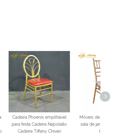
ix empilhável
Móveis de jardim ao ar livre
A festa de casa
deira Napoleão
sala de jantar cadeira Gold
do evento pres
fany Chivari
Chiavari
Chiavari