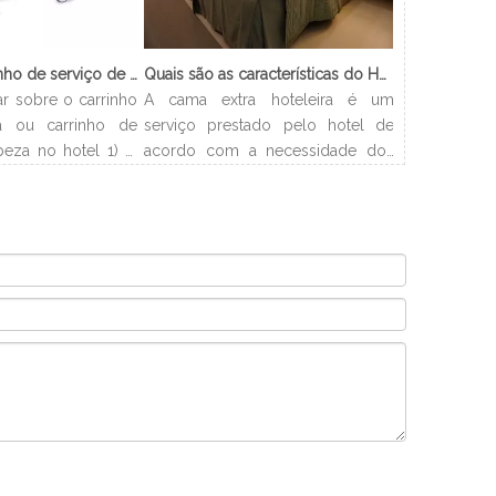
O que é o carrinho de serviço de limpeza?
Quais são as características do Hotel Cama Extra?
ar sobre o carrinho
A cama extra hoteleira é um
 ou carrinho de
serviço prestado pelo hotel de
peza no hotel 1) O
acordo com a necessidade dos
o de empregada? O
clientes. Os hotéis podem
mpregada doméstica
organizar a cama com
o que serve para
flexibilidade e resolver problemas
s os suprimentos
de acomodação dos clientes. E
aos hóspedes de
este artigo apresentará os tipos e
número de quartos
procedimentos de camas extras
exigidos pelo
em hotéis.
o de limpeza em
or