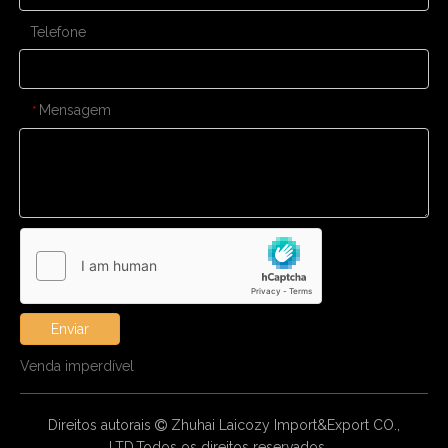
Telefone
Mensagem
*
Enviar
Venda imperdível
Direitos autorais
Zhuhai Laicozy Import&Export CO.,

LTD.Todos os direitos reservados.