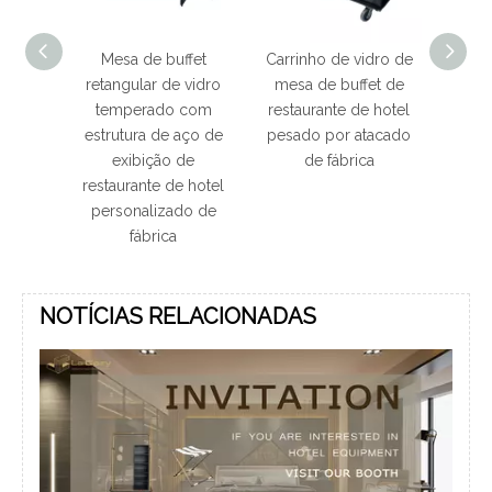
a
Mesa de buffet
Carrinho de vidro de
Carrinho de 
e
retangular de vidro
mesa de buffet de
quarto 
temperado com
restaurante de hotel
inoxidáve
estrutura de aço de
pesado por atacado
hotel e su
exibição de
de fábrica
pratele
restaurante de hotel
armazena
personalizado de
caixa q
fábrica
NOTÍCIAS RELACIONADAS