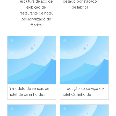
cado
estrutura de aço de
pesado por atacado
hotel 
exibição de
de fábrica
pra
restaurante de hotel
armaz
personalizado de
cai
fábrica
3 modelo de vendas de
Introdução ao serviço de
hotel de carrinho de
hotel Carrinho de
bebidas de alumínio
bagagem