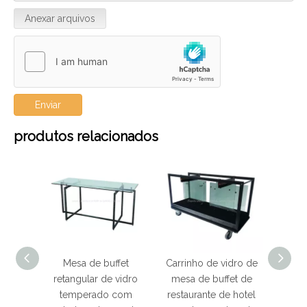
Anexar arquivos
Enviar
produtos relacionados
utura
Mesa de buffet
Carrinho de vidro de
Carrinho
et de
retangular de vidro
mesa de buffet de
qua
otel
temperado com
restaurante de hotel
inoxi