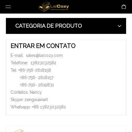
CATEGORIA DE PRODUTO
ENTRAR EM CONTATO
E-mail:
sales@laicozy.com
Telefone:
13823032582
Tel: +86-756-2618158
+86-756-
2618157
+86-756-
2619831
Contatos: Nancy
Skype: zengxuanart
Whatsapp:
+86
13823032582