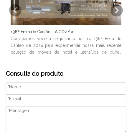
136ª Feira de Cantão: LAICOZY apresenta o futuro dos móveis para hotéis e utensílios de buffet
Convidamos você a se juntar a nós na 136ª Feira de
Os 
Cantão de 2024 para experimentar nossa mais recente
nec
coleção de móveis de hotel e utensílios de buffet.
lev
Estamos ansiosos para nos conectar com profissionais da
ban
indústria, construir novos relacionamentos e compartilhar
hig
Consulta do produto
nossa paixão por artesanato de qualidade e design
xam
inovador. Nós vamos