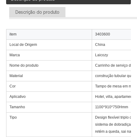
Descrição do produto
item
3403600
Local de Origem
China
Marca
Laicozy
Nome do produto
Carrinho de serviço de q
Material
construção tubular quad
Cor
Tampo de mesa em madei
Aplicativo
Hotel, villa, apartamento,
Tamanho
1100*910*750Hmm
Tipo
Design flexível triplo do
sistema de dobradiça de 
retém a queda, sai na po