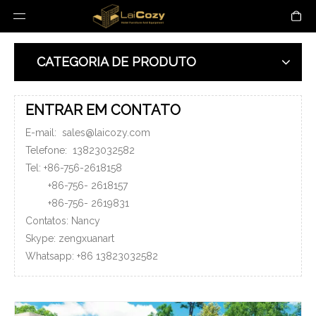
CATEGORIA DE PRODUTO
ENTRAR EM CONTATO
E-mail:
sales@laicozy.com
Telefone:
13823032582
Tel: +86-756-2618158
+86-756-
2618157
+86-756-
2619831
Contatos: Nancy
Skype: zengxuanart
Whatsapp:
+86
13823032582