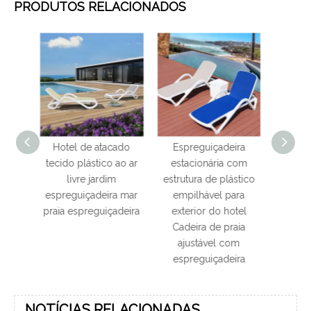
PRODUTOS RELACIONADOS
acado
Espreguiçadeira
Cadeiras de evento de
Metal
o ao ar
estacionária com
cadeira Chiavari para
de al
im
estrutura de plástico
hotel de móveis com
al
ira mar
empilhável para
preço competitivo
Chiav
çadeira
exterior do hotel
Cadeira de praia
ajustável com
espreguiçadeira
NOTÍCIAS RELACIONADAS