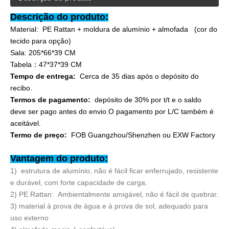
Descrição do produto:
Material:
PE Rattan + moldura de alumínio + almofada (cor do
tecido para opção)
Sala: 205*66*39 CM
Tabela：47*37*39 CM
Tempo de entrega:
Cerca de 35 dias após o depósito do
recibo.
Termos de pagamento:
depósito de 30% por t/t e o saldo
deve ser pago antes do envio.O pagamento por L/C também é
aceitável.
Termo de preço:
FOB Guangzhou/Shenzhen ou EXW Factory
Vantagem do produto:
1) estrutura de alumínio, não é fácil ficar enferrujado, resistente
e durável, com forte capacidade de carga.
2) PE Rattan: Ambientalmente amigável, não é fácil de quebrar.
3) material à prova de água e à prova de sol, adequado para
uso externo