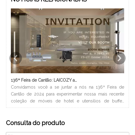
136ª Feira de Cantão: LAICOZY apresenta o futuro dos móveis para hotéis e utensílios de buffet
Convidamos você a se juntar a nós na 136ª Feira de
Os 
Cantão de 2024 para experimentar nossa mais recente
nec
coleção de móveis de hotel e utensílios de buffet.
lev
Estamos ansiosos para nos conectar com profissionais da
ban
indústria, construir novos relacionamentos e compartilhar
hig
Consulta do produto
nossa paixão por artesanato de qualidade e design
xam
inovador. Nós vamos